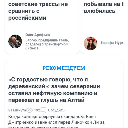
советские трассы не
побывала на Во
сравнить с
влюбилась
российскими
Олег Арефьев
Блогер, предприниматель,
Назифа Нурму
владелец в транспортном
бизнесе
РЕКОМЕНДУЕМ
«С гордостью говорю, что я
деревенский»: зачем северянин
оставил нефтяную компанию и
переехал в глушь на Алтай
21 минута
192
Обсудить
Когда концерт обернулся скандалом. Ваня
Дмитриенко извинился перед Линочкой Ли за