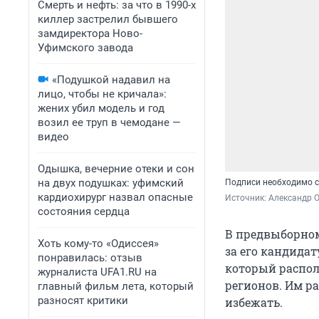
Смерть и нефть: за что в 1990-х
киллер застрелил бывшего
замдиректора Ново-
Уфимского завода
«Подушкой надавил на
лицо, чтобы не кричала»:
жених убил модель и год
возил ее труп в чемодане —
видео
Одышка, вечерние отеки и сон
на двух подушках: уфимский
Подписи необходимо с
кардиохирург назвал опасные
Источник: 
Александр 
состояния сердца
В предвыборном
Хоть кому-то «Одиссея»
за его кандида
понравилась: отзыв
который распол
журналиста UFA1.RU на
регионов. Им ра
главный фильм лета, который
разносят критики
избежать.