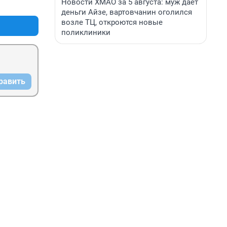
Новости ХМАО за 5 августа: муж дает
+0
–1
деньги Айзе, вартовчанин оголился
возле ТЦ, откроются новые
поликлиники
равить