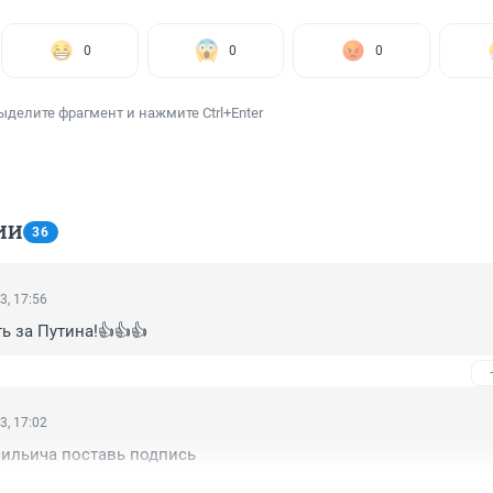
0
0
0
ыделите фрагмент и нажмите Ctrl+Enter
ИИ
36
3, 17:56
ь за Путина!👍👍👍
3, 17:02
сильича поставь подпись