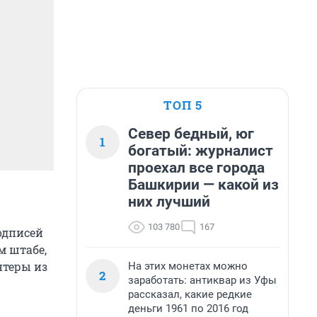
ТОП 5
Север бедный, юг
1
богатый: журналист
проехал все города
Башкирии — какой из
них лучший
103 780
167
одписей
м штабе,
нтеры из
На этих монетах можно
2
заработать: антиквар из Уфы
рассказал, какие редкие
деньги 1961 по 2016 год