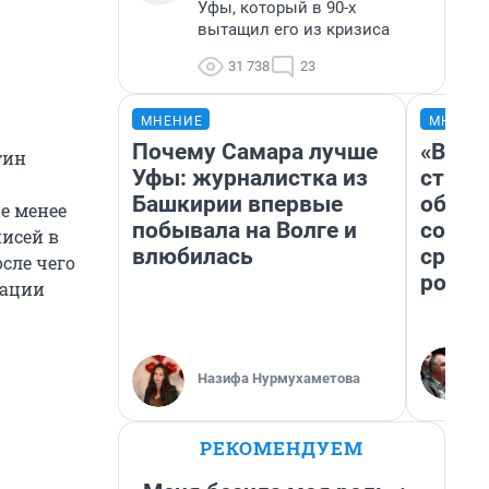
Уфы, который в 90-х
вытащил его из кризиса
31 738
23
МНЕНИЕ
МНЕНИ
Почему Самара лучше
«В 19
тин
Уфы: журналистка из
строи
Башкирии впервые
обвал
е менее
побывала на Волге и
совет
писей в
влюбилась
сравн
сле чего
росси
рации
Назифа Нурмухаметова
РЕКОМЕНДУЕМ