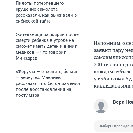
Пилоты потерпевшего
крушение самолета
рассказали, как выживали в
сибирской тайге
Жительница Башкирии после
смерти ребенка в утробе не
Напомним, о св
сможет иметь детей и винит
заявил пару нед
медиков — что говорит
самовыдвиженец
Минздрав
300 тысяч подп
каждом субъекте
«Форумы — отменить, бензин
— вернуть»: Мавлиев
у избиркома бу
рассказал, что бы он изменил
кандидата или о
после восстановления на
посту мэра
Вера Но
Выборы президен