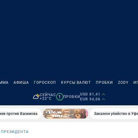
АММА
АФИША
ГОРОСКОП
КУРСЫ ВАЛЮТ
ПРОБКИ
ZODY
И
USD 81,41
СЕЙЧАС
1
ПРОБКИ
+22°C
EUR 94,06
иев против Васимова
Заказное убийство в Уфе
 ПРЕЗИДЕНТА