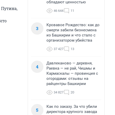
обладают ценностью
 Путина,
46 644
11
что
Кровавое Рождество: как до
3
смерти забили бизнесмена
из Башкирии и что стало с
организатором убийства
37 427
13
Давлеканово — деревня,
4
Раевка — не рай, Чишмы и
Кармаскалы — провинция с
огородами: отзывы на
райцентры Башкирии
34 827
20
Как по заказу. За что убили
5
директора крупного завода