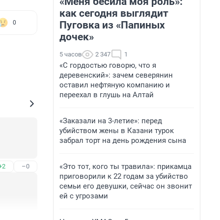
«Меня бесила моя роль»:
как сегодня выглядит
Пуговка из «Папиных
0
дочек»
5 часов
2 347
1
«С гордостью говорю, что я
деревенский»: зачем северянин
оставил нефтяную компанию и
переехал в глушь на Алтай
«Заказали на 3-летие»: перед
убийством жены в Казани турок
забрал торт на день рождения сына
«Это тот, кого ты травила»: прикамца
+2
–0
приговорили к 22 годам за убийство
семьи его девушки, сейчас он звонит
ей с угрозами