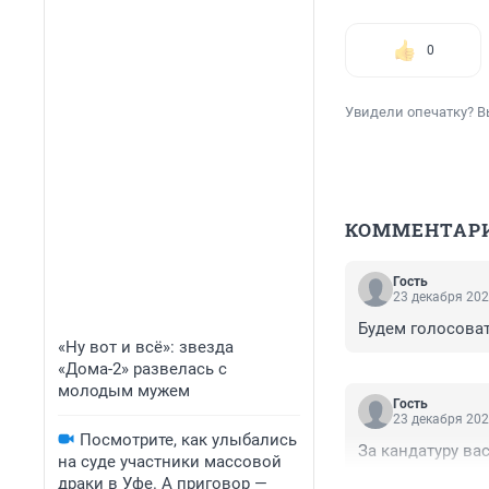
0
Увидели опечатку? В
КОММЕНТАР
Гость
23 декабря 202
Будем голосоват
«Ну вот и всё»: звезда
«Дома-2» развелась с
молодым мужем
Гость
23 декабря 202
Посмотрите, как улыбались
За кандатуру ва
на суде участники массовой
драки в Уфе. А приговор —