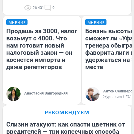
26 401
9
МНЕНИЕ
МНЕНИЕ
Продашь за 3000, налог
Боязнь высоты:
возьмут с 4000. Что
сможет ли «Уфа
нам готовит новый
тренера обыгра
налоговый закон — он
фаворита лиги и
коснется импорта и
удержаться на 
даже репетиторов
месте
Антон Селиверс
Анастасия Завгородняя
Журналист UFA1.
РЕКОМЕНДУЕМ
Слизни атакуют: как спасти цветник от
вредителей — три копеечных способа