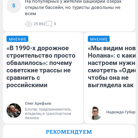
На популярных у жителей Башкирии озерах
5
открыли бассейн, но туристы довольны не
всем
25 892
9
МНЕНИЕ
МНЕНИЕ
«В 1990-х дорожное
«Мы видим нов
строительство просто
Нолана»: с каки
обвалилось»: почему
настроем нужн
советские трассы не
смотреть «Одис
сравнить с
чтобы она не
российскими
выглядела как 
Олег Арефьев
Блогер, предприниматель,
Надежда Губарь
владелец в транспортном
бизнесе
РЕКОМЕНДУЕМ