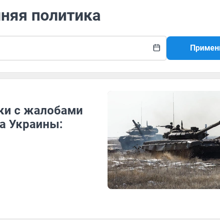
нняя политика
Примен
ки с жалобами
а Украины: