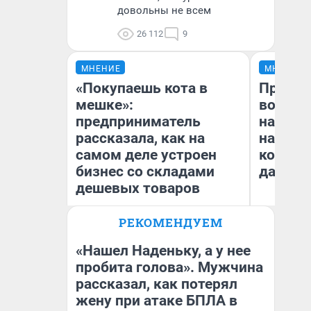
довольны не всем
26 112
9
МНЕНИЕ
МНЕНИЕ
«Покупаешь кота в
Продаш
мешке»:
возьмут
предприниматель
нам го
рассказала, как на
налого
самом деле устроен
коснет
бизнес со складами
даже р
дешевых товаров
РЕКОМЕНДУЕМ
Наталья Шорохова
Ан
Открыла кофейную точку на
деньги соцразвития
«Нашел Наденьку, а у нее
пробита голова». Мужчина
рассказал, как потерял
жену при атаке БПЛА в