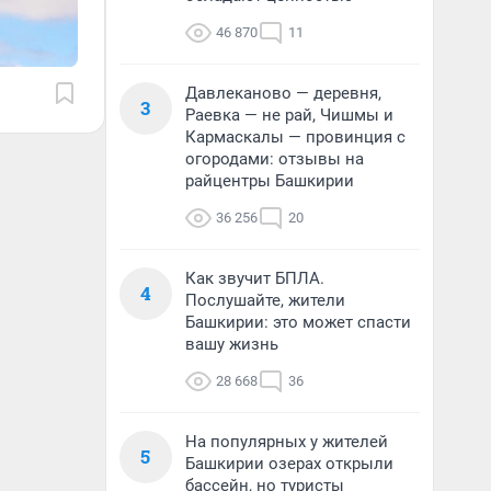
46 870
11
Давлеканово — деревня,
3
Раевка — не рай, Чишмы и
Кармаскалы — провинция с
огородами: отзывы на
райцентры Башкирии
36 256
20
Как звучит БПЛА.
4
Послушайте, жители
Башкирии: это может спасти
вашу жизнь
28 668
36
На популярных у жителей
5
Башкирии озерах открыли
бассейн, но туристы