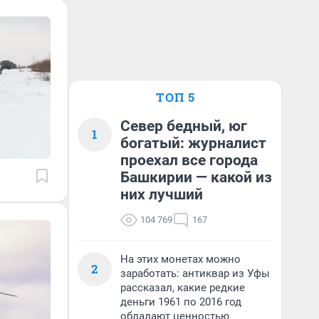
ТОП 5
Север бедный, юг
1
богатый: журналист
проехал все города
Башкирии — какой из
них лучший
104 769
167
На этих монетах можно
2
заработать: антиквар из Уфы
рассказал, какие редкие
деньги 1961 по 2016 год
обладают ценностью