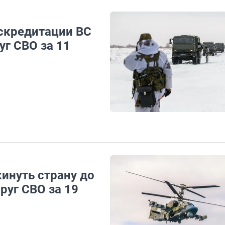
искредитации ВС
уг СВО за 11
инуть страну до
руг СВО за 19