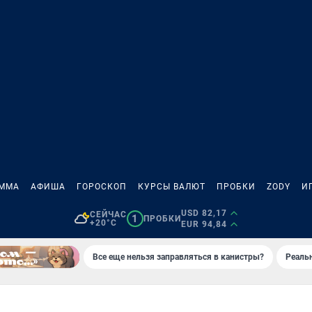
АММА
АФИША
ГОРОСКОП
КУРСЫ ВАЛЮТ
ПРОБКИ
ZODY
И
USD 82,17
СЕЙЧАС
1
ПРОБКИ
+20°C
EUR 94,84
Все еще нельзя заправляться в канистры?
Реаль