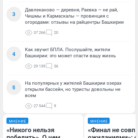
Давлеканово — деревня, Раевка — не рай,
3
Чишмы и Кармаскалы — провинция с
огородами: отзывы на райцентры Башкирии
37 266
20
Как звучит БПЛА. Послушайте, жители
4
Башкирии: это может спасти вашу жизнь
29 139
36
На популярных у жителей Башкирии озерах
5
открыли бассейн, но туристы довольны не
всем
27 544
9
МНЕНИЕ
МНЕНИЕ
«Никого нельзя
«Финал не совпа
победить». О чем
ожиданиями»: с