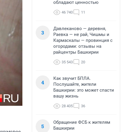
обладают ценностью
46 740
11
Давлеканово — деревня,
3
Раевка — не рай, Чишмы и
Кармаскалы — провинция с
огородами: отзывы на
райцентры Башкирии
35 543
20
Как звучит БПЛА.
4
Послушайте, жители
Башкирии: это может спасти
вашу жизнь
28 405
36
Обращение ФСБ к жителям
5
Башкирии
тормовое