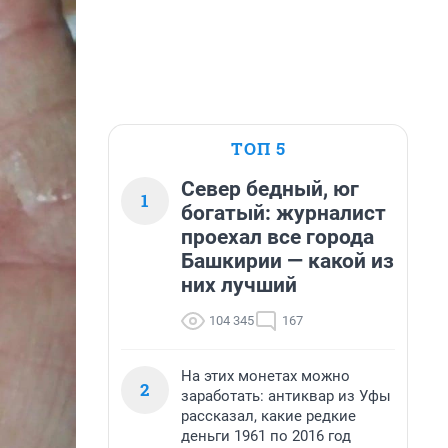
ТОП 5
Север бедный, юг
1
богатый: журналист
проехал все города
Башкирии — какой из
них лучший
104 345
167
На этих монетах можно
2
заработать: антиквар из Уфы
рассказал, какие редкие
деньги 1961 по 2016 год