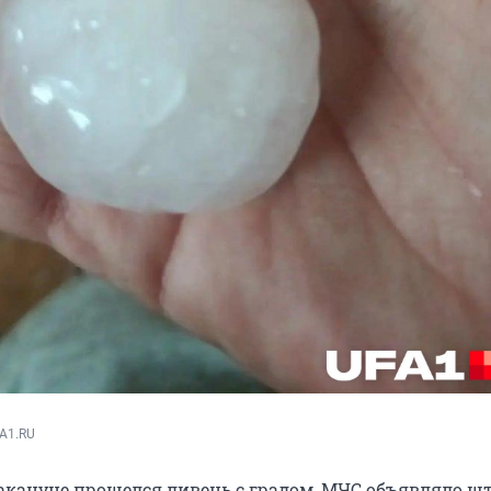
A1.RU
кануне прошелся ливень с градом, МЧС объявляло ш