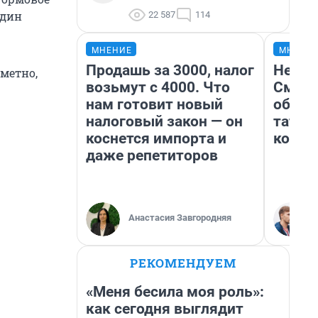
адин
22 587
114
МНЕНИЕ
МНЕНИ
Продашь за 3000, налог
Незва
аметно,
возьмут с 4000. Что
Сможе
нам готовит новый
обыгр
налоговый закон — он
татар
коснется импорта и
котор
даже репетиторов
Анастасия Завгородняя
РЕКОМЕНДУЕМ
«Меня бесила моя роль»:
как сегодня выглядит