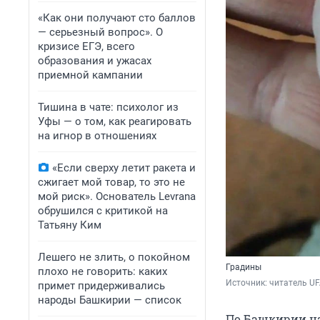
«Как они получают сто баллов
— серьезный вопрос». О
кризисе ЕГЭ, всего
образования и ужасах
приемной кампании
Тишина в чате: психолог из
Уфы — о том, как реагировать
на игнор в отношениях
«Если сверху летит ракета и
сжигает мой товар, то это не
мой риск». Основатель Levrana
обрушился с критикой на
Татьяну Ким
Лешего не злить, о покойном
Градины
плохо не говорить: каких
Источник: 
читатель UF
примет придерживались
народы Башкирии — список
По Башкирии на