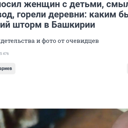
носил женщин с детьми, смы
од, горели деревни: каким б
ий шторм в Башкирии
детельства и фото от очевидцев
5 476
ариев