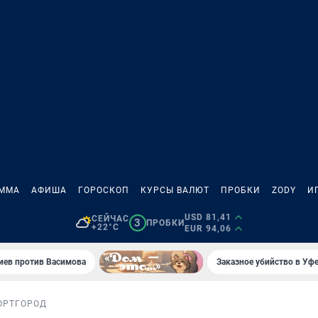
АММА
АФИША
ГОРОСКОП
КУРСЫ ВАЛЮТ
ПРОБКИ
ZODY
И
USD 81,41
СЕЙЧАС
3
ПРОБКИ
+22°C
EUR 94,06
иев против Васимова
Заказное убийство в Уфе
ОРТ
ГОРОД