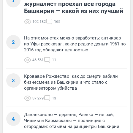
1
журналист проехал все города
Башкирии — какой из них лучший
102 182
165
На этих монетах можно заработать: антиквар
2
из Уфы рассказал, какие редкие деньги 1961 по
2016 год обладают ценностью
46 561
11
Кровавое Рождество: как до смерти забили
3
бизнесмена из Башкирии и что стало с
организатором убийства
37 279
13
Давлеканово — деревня, Раевка — не рай,
4
Чишмы и Кармаскалы — провинция с
огородами: отзывы на райцентры Башкирии