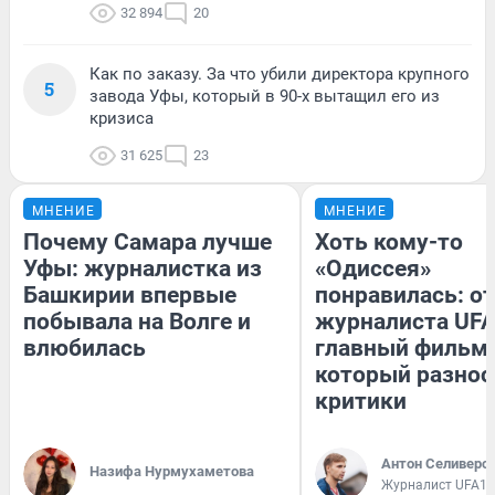
32 894
20
Как по заказу. За что убили директора крупного
5
завода Уфы, который в 90-х вытащил его из
кризиса
31 625
23
МНЕНИЕ
МНЕНИЕ
Почему Самара лучше
Хоть кому-то
Уфы: журналистка из
«Одиссея»
Башкирии впервые
понравилась: о
побывала на Волге и
журналиста UFA
влюбилась
главный фильм 
который разнос
критики
Антон Селиверс
Назифа Нурмухаметова
Журналист UFA1.