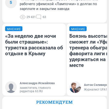
5
рабочего уфимской «Лампочки» о долгах по
зарплате и закрытии завода
29 431
63
МНЕНИЕ
МНЕНИЕ
«За неделю две ночи
Боязнь высоты:
были страшные»:
сможет ли «Уфа
туристка рассказала об
тренера обыгра
отдыхе в Крыму
фаворита лиги и
удержаться на 
месте
Александра Исмайлова
Антон Селиверс
заместитель главного
Журналист UFA1.
редактора 63.RU
РЕКОМЕНДУЕМ