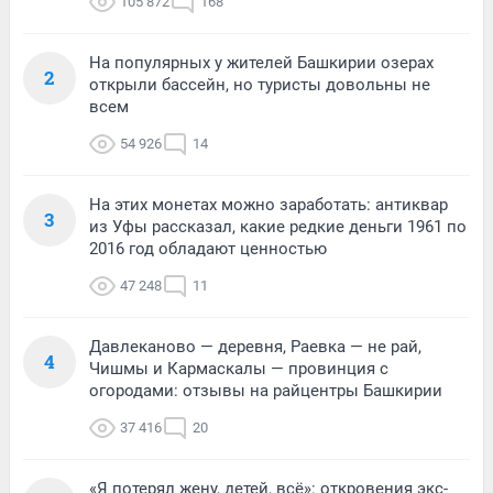
105 872
168
На популярных у жителей Башкирии озерах
2
открыли бассейн, но туристы довольны не
всем
54 926
14
На этих монетах можно заработать: антиквар
3
из Уфы рассказал, какие редкие деньги 1961 по
2016 год обладают ценностью
47 248
11
Давлеканово — деревня, Раевка — не рай,
4
Чишмы и Кармаскалы — провинция с
огородами: отзывы на райцентры Башкирии
37 416
20
«Я потерял жену, детей, всё»: откровения экс-