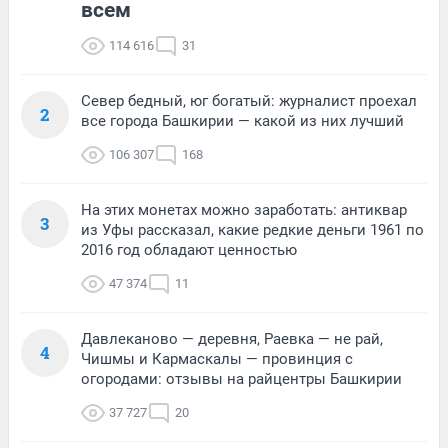
всем
114 616
31
Север бедный, юг богатый: журналист проехал
2
все города Башкирии — какой из них лучший
106 307
168
На этих монетах можно заработать: антиквар
3
из Уфы рассказал, какие редкие деньги 1961 по
2016 год обладают ценностью
47 374
11
Давлеканово — деревня, Раевка — не рай,
4
Чишмы и Кармаскалы — провинция с
огородами: отзывы на райцентры Башкирии
37 727
20