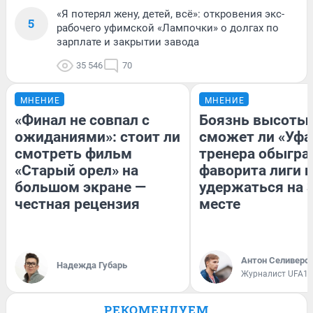
«Я потерял жену, детей, всё»: откровения экс-
5
рабочего уфимской «Лампочки» о долгах по
зарплате и закрытии завода
35 546
70
МНЕНИЕ
МНЕНИЕ
«Финал не совпал с
Боязнь высоты:
ожиданиями»: стоит ли
сможет ли «Уфа
смотреть фильм
тренера обыгра
«Старый орел» на
фаворита лиги и
большом экране —
удержаться на 
честная рецензия
месте
Антон Селиверс
Надежда Губарь
Журналист UFA1.
РЕКОМЕНДУЕМ