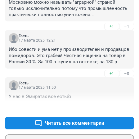
Московию можно называть "аграрной" страной 
только исключительно потому что промышленность 
практически полностью уничтожена.

А по-настоящему и сельское хозяйство тоже 
+1
–1
уничтожено - сравните даже не с Данией или 
Голландией, а хотя бы с Прибалтикой. 

Гость
Еще Сталиным.
17 марта 2025, 12:21
Ибо совести и ума нет у производителей и продавцов 
помидоров. Это грабёж! Честная наценка на товар в 
России 30 %. За 100 р. купил на оптовке, за 130 р. 
продал. Вот потому Россия на первом месте в мире 
+1
–0
по количеству совершающих страшный грех 
самоубийства, что одна половина народа постоянно 
Гость
подло и старательно грабит, обворовывает, 
17 марта 2025, 11:50
обманывает другую половину народа. Потому и Бог 
У нас в Эмиратах всё есть👍
насылает на человечество пандемии короны, дабы 
сократить поголовье подлый людей, отправить их в 
+1
–1
ад.
Читать все комментарии