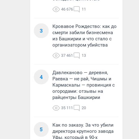
46 676
11
Кровавое Рождество: как до
3
смерти забили бизнесмена
из Башкирии и что стало с
организатором убийства
37 461
13
Давлеканово — деревня,
4
Раевка — не рай, Чишмы и
Кармаскалы — провинция с
огородами: отзывы на
райцентры Башкирии
35 111
20
Как по заказу. За что убили
5
директора крупного завода
Уфы, который в 90-х