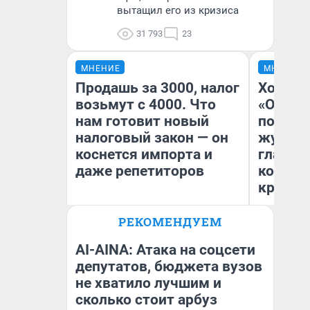
вытащил его из кризиса
31 793
23
МНЕНИЕ
МНЕНИЕ
Продашь за 3000, налог
Хоть к
возьмут с 4000. Что
«Одисс
нам готовит новый
понрав
налоговый закон — он
журнал
коснется импорта и
главны
даже репетиторов
которы
критик
РЕКОМЕНДУЕМ
Ан
Анастасия Завгородняя
Жу
AI-AINA: Атака на соцсети
депутатов, бюджета вузов
не хватило лучшим и
сколько стоит арбуз