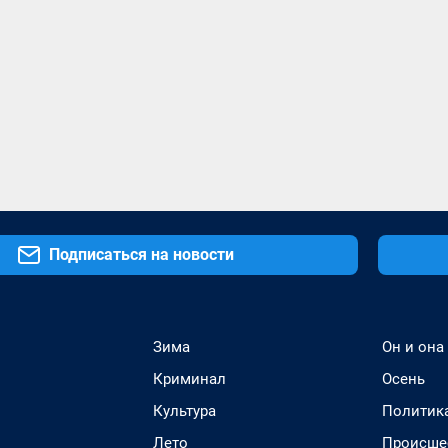
Подписаться на новости
Зима
Он и она
Криминал
Осень
Культура
Политик
Лето
Происше