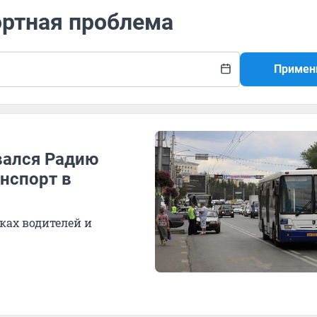
ортная проблема
Примен
вался Радию
нспорт в
ках водителей и