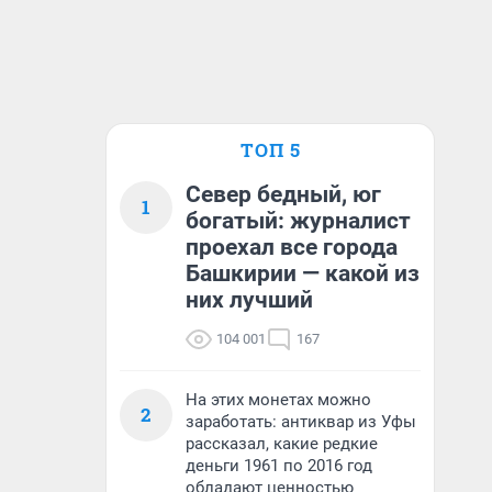
ТОП 5
Север бедный, юг
1
богатый: журналист
проехал все города
Башкирии — какой из
них лучший
104 001
167
На этих монетах можно
2
заработать: антиквар из Уфы
рассказал, какие редкие
деньги 1961 по 2016 год
обладают ценностью