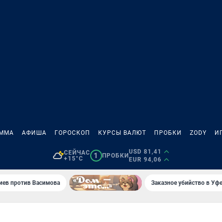
АММА
АФИША
ГОРОСКОП
КУРСЫ ВАЛЮТ
ПРОБКИ
ZODY
И
USD 81,41
СЕЙЧАС
1
ПРОБКИ
+15°C
EUR 94,06
иев против Васимова
Заказное убийство в Уфе