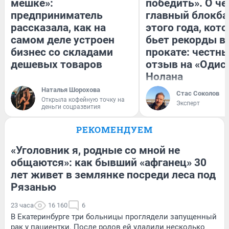
мешке»:
победить». О ч
предприниматель
главный блокба
рассказала, как на
этого года, кот
самом деле устроен
бьет рекорды в
бизнес со складами
прокате: честн
дешевых товаров
отзыв на «Одис
Нолана
Наталья Шорохова
Стас Соколов
Открыла кофейную точку на
Эксперт
деньги соцразвития
РЕКОМЕНДУЕМ
«Уголовник я, родные со мной не
общаются»: как бывший «афганец» 30
лет живет в землянке посреди леса под
Рязанью
23 часа
16 160
6
В Екатеринбурге три больницы проглядели запущенный
рак у пациентки. После родов ей удалили несколько