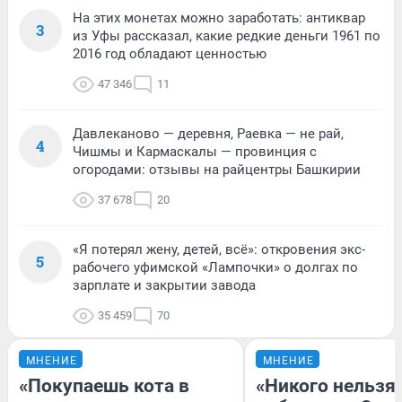
На этих монетах можно заработать: антиквар
3
из Уфы рассказал, какие редкие деньги 1961 по
2016 год обладают ценностью
47 346
11
Давлеканово — деревня, Раевка — не рай,
4
Чишмы и Кармаскалы — провинция с
огородами: отзывы на райцентры Башкирии
37 678
20
«Я потерял жену, детей, всё»: откровения экс-
5
рабочего уфимской «Лампочки» о долгах по
зарплате и закрытии завода
35 459
70
МНЕНИЕ
МНЕНИЕ
«Покупаешь кота в
«Никого нельзя