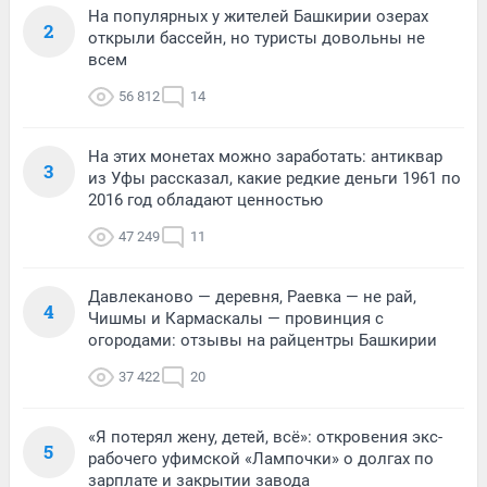
На популярных у жителей Башкирии озерах
2
открыли бассейн, но туристы довольны не
всем
56 812
14
На этих монетах можно заработать: антиквар
3
из Уфы рассказал, какие редкие деньги 1961 по
2016 год обладают ценностью
47 249
11
Давлеканово — деревня, Раевка — не рай,
4
Чишмы и Кармаскалы — провинция с
огородами: отзывы на райцентры Башкирии
37 422
20
«Я потерял жену, детей, всё»: откровения экс-
5
рабочего уфимской «Лампочки» о долгах по
зарплате и закрытии завода