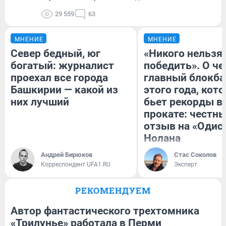
29 559
63
МНЕНИЕ
МНЕНИЕ
Север бедный, юг
«Никого нельзя
богатый: журналист
победить». О ч
проехал все города
главный блокба
Башкирии — какой из
этого года, кот
них лучший
бьет рекорды в
прокате: честн
отзыв на «Одис
Нолана
Андрей Бирюков
Стас Соколов
Корреспондент UFA1.RU
Эксперт
РЕКОМЕНДУЕМ
Автор фантастического трехтомника
«Трилунье» работала в Перми