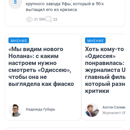
5
крупного завода Уфы, который в 90-х
вытащил его из кризиса
31 599
23
МНЕНИЕ
МНЕНИЕ
«Мы видим нового
Хоть кому-то
Нолана»: с каким
«Одиссея»
настроем нужно
понравилась: 
смотреть «Одиссею»,
журналиста UF
чтобы она не
главный фильм
выглядела как фиаско
который разно
критики
Антон Селивер
Надежда Губарь
Журналист UFA1