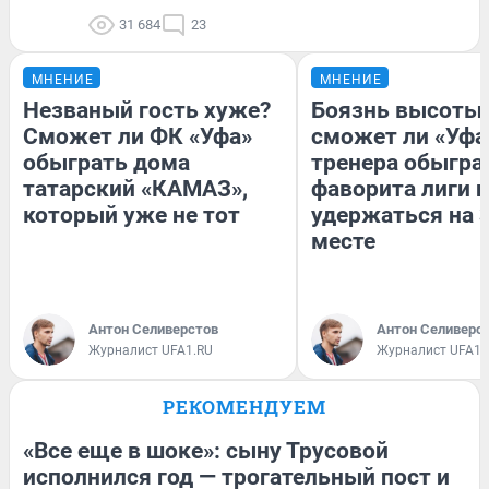
31 684
23
МНЕНИЕ
МНЕНИЕ
Незваный гость хуже?
Боязнь высоты:
Сможет ли ФК «Уфа»
сможет ли «Уфа
обыграть дома
тренера обыгра
татарский «КАМАЗ»,
фаворита лиги и
который уже не тот
удержаться на 
месте
Антон Селиверстов
Антон Селиверс
Журналист UFA1.RU
Журналист UFA1.
РЕКОМЕНДУЕМ
«Все еще в шоке»: сыну Трусовой
исполнился год — трогательный пост и