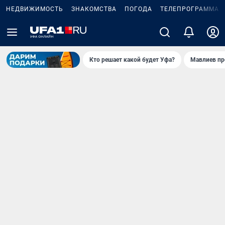
НЕДВИЖИМОСТЬ
ЗНАКОМСТВА
ПОГОДА
ТЕЛЕПРОГРАММА
Кто решает какой будет Уфа?
Мавлиев пр