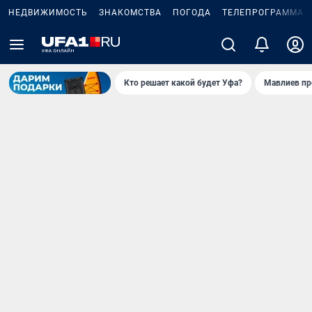
НЕДВИЖИМОСТЬ
ЗНАКОМСТВА
ПОГОДА
ТЕЛЕПРОГРАММА
Кто решает какой будет Уфа?
Мавлиев пр