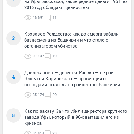
из Уфы рассказал, какие редкие деньги 1961 по
2016 год обладают ценностью
46 691
11
Кровавое Рождество: как до смерти забили
3
бизнесмена из Башкирии и что стало с
организатором убийства
37 487
13
Давлеканово — деревня, Раевка — не рай,
4
Чишмы и Кармаскалы — провинция с
огородами: отзывы на райцентры Башкирии
35 174
20
Как по заказу. За что убили директора крупного
5
завода Уфы, который в 90-х вытащил его из
кризиса
31 814
23