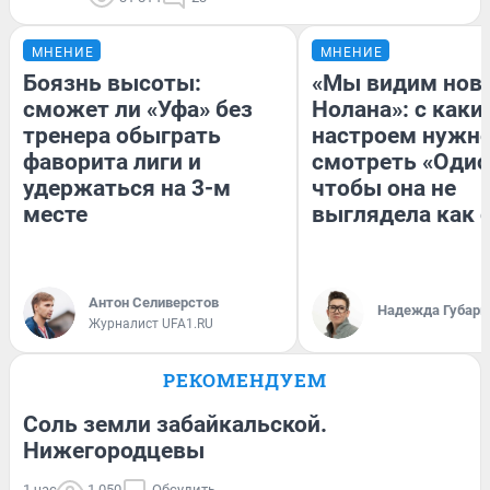
МНЕНИЕ
МНЕНИЕ
Боязнь высоты:
«Мы видим нов
сможет ли «Уфа» без
Нолана»: с каки
тренера обыграть
настроем нужн
фаворита лиги и
смотреть «Одис
удержаться на 3-м
чтобы она не
месте
выглядела как 
Антон Селиверстов
Надежда Губарь
Журналист UFA1.RU
РЕКОМЕНДУЕМ
Соль земли забайкальской.
Нижегородцевы
1 час
1 050
Обсудить