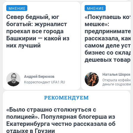
МНЕНИЕ
МНЕНИЕ
Север бедный, юг
«Покупаешь кот
богатый: журналист
мешке»:
проехал все города
предпринимате
Башкирии — какой из
рассказала, как
них лучший
самом деле уст
бизнес со скла
дешевых товар
Наталья Шорохо
Андрей Бирюков
Открыла кофейну
Корреспондент UFA1.RU
деньги соцразви
РЕКОМЕНДУЕМ
«Было страшно столкнуться с
полицией». Популярная блогерша из
Екатеринбурга честно рассказала об
отдыхе в Грузии