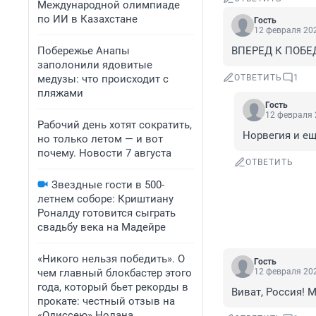
Международной олимпиаде
по ИИ в Казахстане
Гость
12 февраля 202
Побережье Анапы
ВПЕРЕД К ПОБЕ
заполонили ядовитые
медузы: что происходит с
ОТВЕТИТЬ
1
пляжами
Гость
12 февраля 
Рабочий день хотят сократить,
Норвегия и ещ
но только летом — и вот
почему. Новости 7 августа
ОТВЕТИТЬ
Звездные гости в 500-
летнем соборе: Криштиану
Роналду готовится сыграть
свадьбу века на Мадейре
«Никого нельзя победить». О
Гость
чем главный блокбастер этого
12 февраля 202
года, который бьет рекорды в
Виват, Россия! 
прокате: честный отзыв на
«Одиссею» Нолана