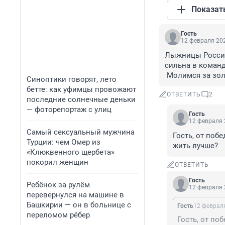
Показат
Гость
12 февраля 202
Лыжницы России 
сильна в команде
 Молимся за зо
Синоптики говорят, лето
бетте: как уфимцы провожают
ОТВЕТИТЬ
2
последние солнечные деньки
— фоторепортаж с улиц
Гость
12 февраля 
Самый сексуальный мужчина
Гость, от поб
Турции: чем Омер из
жить лучше?
«Клюквенного щербета»
покорил женщин
ОТВЕТИТЬ
Гость
Ребёнок за рулём
12 февраля 
перевернулся на машине в
Башкирии — он в больнице с
Гость
12 февраля
переломом рёбер