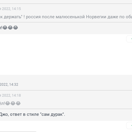
 2022, 14:15
л!😂😂😂
2022, 14:32
 2022, 14:18
ёл!😂😂😂
о, ответ в стиле "сам дурак".