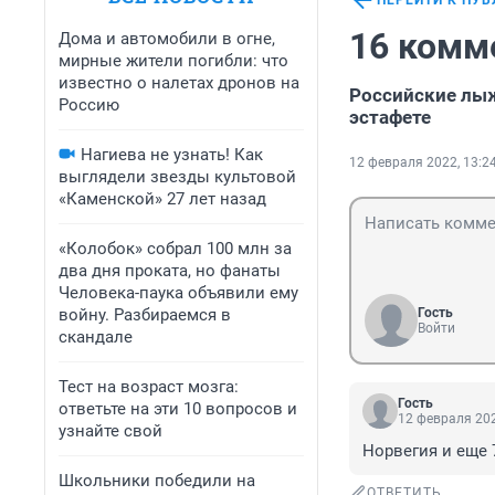
ПЕРЕЙТИ К ПУ
16 комм
Дома и автомобили в огне,
мирные жители погибли: что
известно о налетах дронов на
Российские лыж
Россию
эстафете
Нагиева не узнать! Как
12 февраля 2022, 13:2
выглядели звезды культовой
«Каменской» 27 лет назад
«Колобок» собрал 100 млн за
два дня проката, но фанаты
Человека-паука объявили ему
войну. Разбираемся в
Гость
Войти
скандале
Тест на возраст мозга:
Гость
ответьте на эти 10 вопросов и
12 февраля 202
узнайте свой
Норвегия и еще 
Школьники победили на
ОТВЕТИТЬ