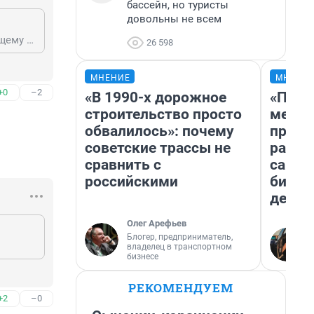
бассейн, но туристы
довольны не всем
согласен, " так держать" ! россия после малюсенькой Норвегии даже по общему количеству медалей!😁👍😜
26 598
МНЕНИЕ
МНЕНИ
+0
–2
«В 1990-х дорожное
«Поку
строительство просто
мешке
обвалилось»: почему
предп
советские трассы не
расска
сравнить с
самом
российскими
бизне
дешев
Олег Арефьев
Блогер, предприниматель,
владелец в транспортном
бизнесе
РЕКОМЕНДУЕМ
+2
–0