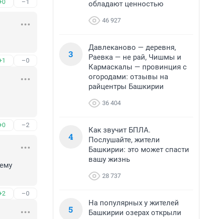
+0
–1
обладают ценностью
46 927
Давлеканово — деревня,
3
Раевка — не рай, Чишмы и
+1
–0
Кармаскалы — провинция с
огородами: отзывы на
райцентры Башкирии
36 404
+0
–2
Как звучит БПЛА.
4
Послушайте, жители
Башкирии: это может спасти
вашу жизнь
ему 
28 737
+2
–0
На популярных у жителей
5
Башкирии озерах открыли