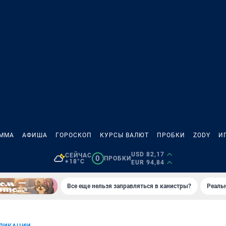
АММА
АФИША
ГОРОСКОП
КУРСЫ ВАЛЮТ
ПРОБКИ
ZODY
И
USD 82,17
СЕЙЧАС
0
ПРОБКИ
+18°C
EUR 94,84
Все еще нельзя заправляться в канистры?
Реаль