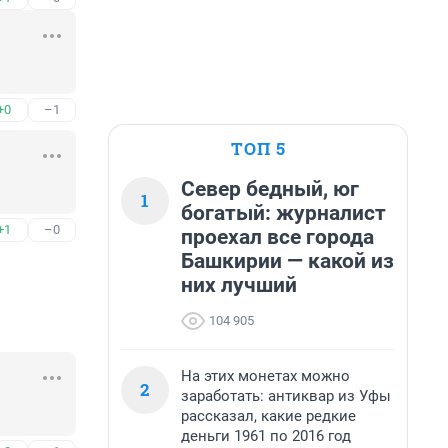
+0
–1
ТОП 5
Север бедный, юг
1
богатый: журналист
+1
–0
проехал все города
Башкирии — какой из
них лучший
104 905
На этих монетах можно
2
заработать: антиквар из Уфы
рассказал, какие редкие
деньги 1961 по 2016 год