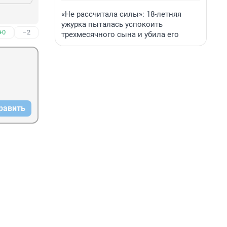
«Не рассчитала силы»: 18-летняя
ужурка пыталась успокоить
+0
–2
трехмесячного сына и убила его
равить