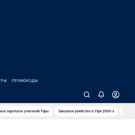
ГРЫ
ПРОМОКОДЫ
ные зарплаты учителей Уфы
Заказное убийство в Уфе 2000-х
Каким