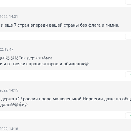
2022, 14:31
 и еще 7 стран впереди вашей страны без флага и гимна.
2, 13:47
!🥇🥇🥇Так держать!✊✊✊

елчи от всяких провокаторов и обиженок😀
2022, 14:15
ак держать" ! россия после малюсенькой Норвегии даже по общ
далей!😁👍😜
2022, 14:18