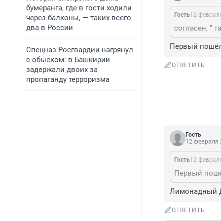
бумеранга, где в гости ходили
Гость
12 февраля
через балконы, — таких всего
два в России
Первый пошё
Спецназ Росгвардии нагрянул
с обыском: в Башкирии
ОТВЕТИТЬ
задержали двоих за
пропаганду терроризма
Гость
12 февраля 
Гость
12 февраля
Первый пош
Лимонадный Дж
ОТВЕТИТЬ