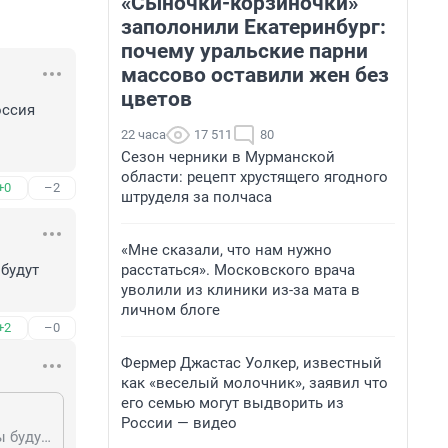
«Сыночки-корзиночки»
заполонили Екатеринбург:
почему уральские парни
массово оставили жен без
цветов
ссия 
22 часа
17 511
80
Сезон черники в Мурманской
области: рецепт хрустящего ягодного
+0
–2
штруделя за полчаса
«Мне сказали, что нам нужно
расстаться». Московского врача
будут 
уволили из клиники из-за мата в
личном блоге
+2
–0
Фермер Джастас Уолкер, известный
как «веселый молочник», заявил что
его семью могут выдворить из
России — видео
Гость, от победы твоей сборной без гимна и флага, российские пенсионеры будут жить лучше?