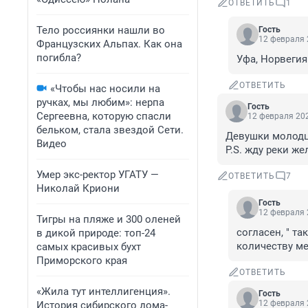
ОТВЕТИТЬ
1
Тело россиянки нашли во
Гость
12 февраля 
Французских Альпах. Как она
погибла?
Уфа, Норвегия
ОТВЕТИТЬ
«Чтобы нас носили на
ручках, мы любим»: нерпа
Гость
Сергеевна, которую спасли
12 февраля 202
бельком, стала звездой Сети.
Девушки молодцы
Видео
Р.S. жду реки ж
Умер экс-ректор УГАТУ —
ОТВЕТИТЬ
7
Николай Криони
Гость
12 февраля 
Тигры на пляже и 300 оленей
согласен, " т
в дикой природе: топ-24
количеству ме
самых красивых бухт
Приморского края
ОТВЕТИТЬ
«Жила тут интеллигенция».
Гость
12 февраля 
История сибирского дома-