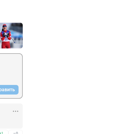
равить
+1
–0