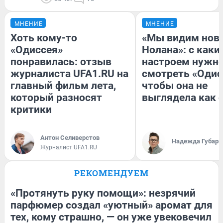
МНЕНИЕ
МНЕНИЕ
Хоть кому-то
«Мы видим нов
«Одиссея»
Нолана»: с каки
понравилась: отзыв
настроем нужн
журналиста UFA1.RU на
смотреть «Одис
главный фильм лета,
чтобы она не
который разносят
выглядела как 
критики
Антон Селиверстов
Надежда Губарь
Журналист UFA1.RU
РЕКОМЕНДУЕМ
«Протянуть руку помощи»: незрячий
парфюмер создал «уютный» аромат для
тех, кому страшно, — он уже увековечил