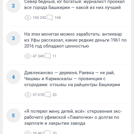
Север бедный, юг богатый: журналист проехал
2
все города Башкирии — какой из них лучший
106 242
168
На этих монетах можно заработать: антиквар
3
из Уфы рассказал, какие редкие деньги 1961 по
2016 год обладают ценностью
47 349
11
Давлеканово — деревня, Раевка — не рай,
4
Чишмы и Кармаскалы — провинция с
огородами: отзывы на райцентры Башкирии
37 678
20
«Я потерял жену, детей, всё»: откровения экс-
5
рабочего уфимской «Лампочки» о долгах по
зарплате и закрытии завода
35 467
70