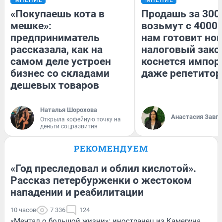
«Покупаешь кота в
Продашь за 3000
мешке»:
возьмут с 4000.
предприниматель
нам готовит но
рассказала, как на
налоговый зако
самом деле устроен
коснется импор
бизнес со складами
даже репетитор
дешевых товаров
Наталья Шорохова
Анастасия Завг
Открыла кофейную точку на
деньги соцразвития
РЕКОМЕНДУЕМ
«Год преследовал и облил кислотой».
Рассказ петербурженки о жестоком
нападении и реабилитации
10 часов
7 336
124
«Мечтал о большой жизни»: иностранец из Камеруна