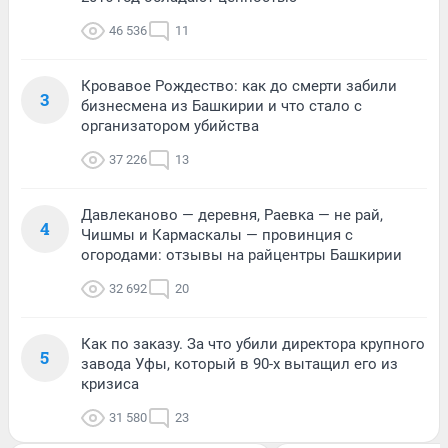
46 536
11
Кровавое Рождество: как до смерти забили
3
бизнесмена из Башкирии и что стало с
организатором убийства
37 226
13
Давлеканово — деревня, Раевка — не рай,
4
Чишмы и Кармаскалы — провинция с
огородами: отзывы на райцентры Башкирии
32 692
20
Как по заказу. За что убили директора крупного
5
завода Уфы, который в 90-х вытащил его из
кризиса
31 580
23