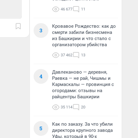
46 677
11
Кровавое Рождество: как до
3
смерти забили бизнесмена
из Башкирии и что стало с
организатором убийства
37 462
13
Давлеканово — деревня,
4
Раевка — не рай, Чишмы и
Кармаскалы — провинция с
огородами: отзывы на
райцентры Башкирии
35 114
20
Как по заказу. За что убили
5
директора крупного завода
Уфы, который в 90-х