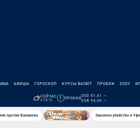
АММА
АФИША
ГОРОСКОП
КУРСЫ ВАЛЮТ
ПРОБКИ
ZODY
И
USD 81,41
СЕЙЧАС
1
ПРОБКИ
+15°C
EUR 94,06
иев против Васимова
Заказное убийство в Уфе