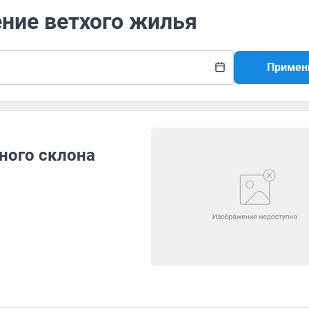
ение ветхого жилья
Примен
ного склона