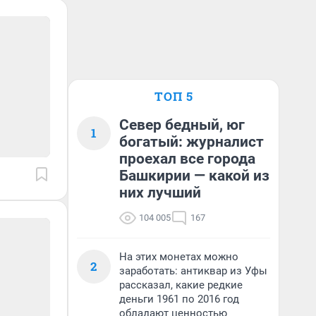
ТОП 5
Север бедный, юг
1
богатый: журналист
проехал все города
Башкирии — какой из
них лучший
104 005
167
На этих монетах можно
2
заработать: антиквар из Уфы
рассказал, какие редкие
деньги 1961 по 2016 год
обладают ценностью