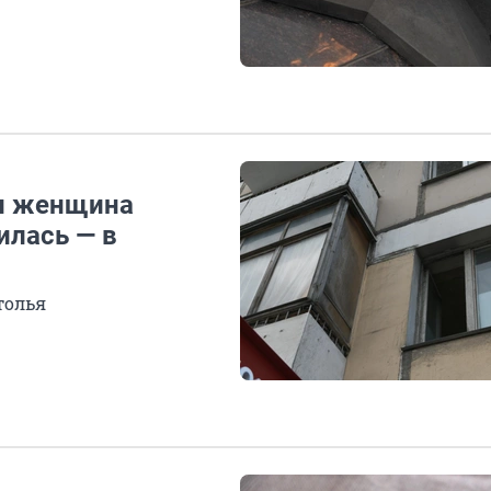
ии женщина
илась — в
толья