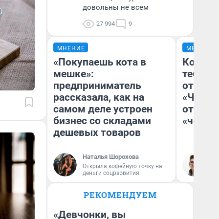
довольны не всем
27 994
9
МНЕНИЕ
МНЕНИЕ
«Покупаешь кота в
Колобо
мешке»:
тебя бо
предприниматель
отложи
рассказала, как на
«Челов
самом деле устроен
отзыв 
бизнес со складами
«челов
дешевых товаров
Наталья Шорохова
На
Открыла кофейную точку на
деньги соцразвития
РЕКОМЕНДУЕМ
«Девчонки, вы