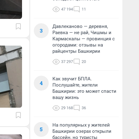
47 194
11
Давлеканово — деревня,
3
Раевка — не рай, Чишмы и
Кармаскалы — провинция с
огородами: отзывы на
райцентры Башкирии
37 297
20
Как звучит БПЛА.
4
Послушайте, жители
Башкирии: это может спасти
вашу жизнь
29 168
36
На популярных у жителей
5
Башкирии озерах открыли
бассейн, но туристы