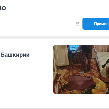
во
Примен
я Башкирии