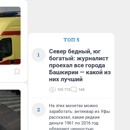
ТОП 5
Север бедный, юг
1
богатый: журналист
проехал все города
Башкирии — какой из
них лучший
105 715
168
На этих монетах можно
2
заработать: антиквар из Уфы
рассказал, какие редкие
деньги 1961 по 2016 год
обладают ценностью