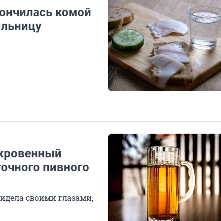
кончилась комой
ыльницу
ткровенный
очного пивного
видела своими глазами,