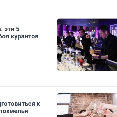
: эти 5
боя курантов
дготовиться к
 похмелья