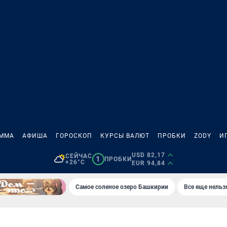
АММА
АФИША
ГОРОСКОП
КУРСЫ ВАЛЮТ
ПРОБКИ
ZODY
И
USD 82,17
СЕЙЧАС
1
ПРОБКИ
+26°C
EUR 94,84
Самое соленое озеро Башкирии
Все еще нельз