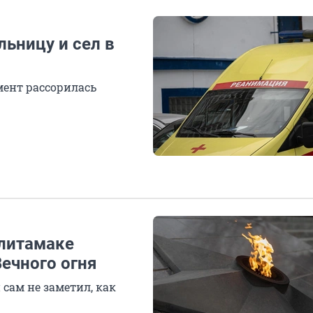
ьницу и сел в
мент рассорилась
рлитамаке
ечного огня
сам не заметил, как