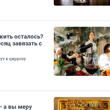
жить осталось?
есяц завязать с
ут к циррозу
— а вы меру