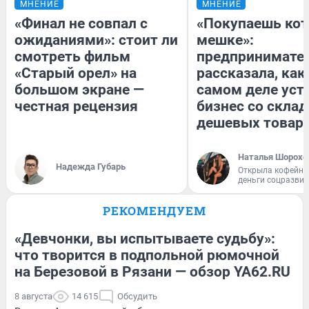
МНЕНИЕ
МНЕНИЕ
«Финал не совпал с
«Покупаешь кот
ожиданиями»: стоит ли
мешке»:
смотреть фильм
предпринимате
«Старый орел» на
рассказала, как
большом экране —
самом деле уст
честная рецензия
бизнес со скла
дешевых товар
Наталья Шорохо
Надежда Губарь
Открыла кофейну
деньги соцразви
РЕКОМЕНДУЕМ
«Девчонки, вы испытываете судьбу»:
что творится в подпольной рюмочной
на Березовой в Рязани — обзор YA62.RU
8 августа
14 615
Обсудить