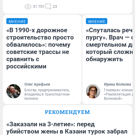
31 751
23
МНЕНИЕ
МНЕНИЕ
«В 1990-х дорожное
«Спуталась речь
строительство просто
пургу». Врач — о
обвалилось»: почему
смертельном ди
советские трассы не
который сложн
сравнить с
обнаружить
российскими
Олег Арефьев
Ирина Волкова
Блогер, предприниматель,
Главврач клиник
владелец в транспортном
«Реабилитация д
бизнесе
Волковой»
РЕКОМЕНДУЕМ
«Заказали на 3-летие»: перед
убийством жены в Казани турок забрал