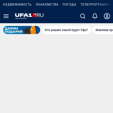
НЕДВИЖИМОСТЬ
ЗНАКОМСТВА
ПОГОДА
ТЕЛЕПРОГРАММА
Кто решает какой будет Уфа?
Мавлиев пр