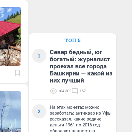
ТОП 5
Север бедный, юг
1
богатый: журналист
проехал все города
Башкирии — какой из
них лучший
104 302
167
На этих монетах можно
2
заработать: антиквар из Уфы
рассказал, какие редкие
деньги 1961 по 2016 год
обладают ценностью