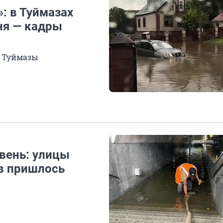
»: в Туймазах
ня — кадры
е Туймазы
вень: улицы
ов пришлось