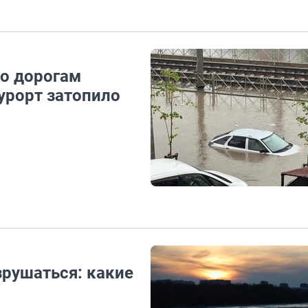
по дорогам
урорт затопило
зрушаться: какие