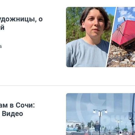
художницы, о
ый
а
ам в Сочи:
 Видео