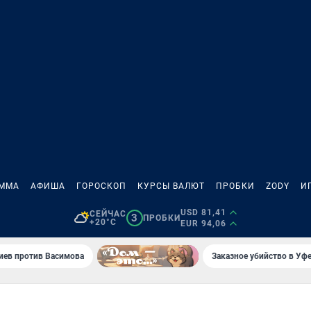
АММА
АФИША
ГОРОСКОП
КУРСЫ ВАЛЮТ
ПРОБКИ
ZODY
И
USD 81,41
СЕЙЧАС
3
ПРОБКИ
+20°C
EUR 94,06
иев против Васимова
Заказное убийство в Уфе