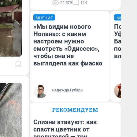
22 579
114
МНЕНИЕ
МНЕНИЕ
«Мы видим нового
Почему
Нолана»: с каким
Уфы: ж
настроем нужно
Башкир
смотреть «Одиссею»,
побыва
чтобы она не
влюбил
выглядела как фиаско
Надежда Губарь
На
РЕКОМЕНДУЕМ
Слизни атакуют: как
спасти цветник от
вредителей — три