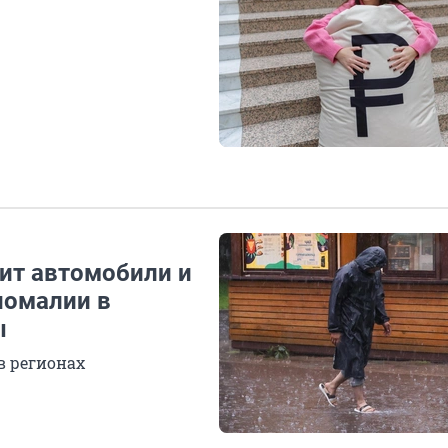
сит автомобили и
номалии в
ы
в регионах