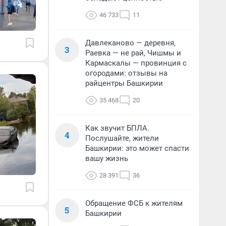
46 733
11
Давлеканово — деревня,
3
Раевка — не рай, Чишмы и
Кармаскалы — провинция с
огородами: отзывы на
райцентры Башкирии
35 468
20
Как звучит БПЛА.
4
Послушайте, жители
Башкирии: это может спасти
вашу жизнь
28 391
36
Обращение ФСБ к жителям
5
Башкирии