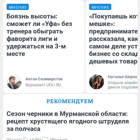
МНЕНИЕ
МНЕНИЕ
Боязнь высоты:
«Покупаешь кот
сможет ли «Уфа» без
мешке»:
тренера обыграть
предпринимате
фаворита лиги и
рассказала, как
удержаться на 3-м
самом деле уст
месте
бизнес со скла
дешевых товар
Наталья Шорохо
Антон Селиверстов
Открыла кофейну
Журналист UFA1.RU
деньги соцразви
РЕКОМЕНДУЕМ
Сезон черники в Мурманской области:
рецепт хрустящего ягодного штруделя
за полчаса
22 часа
14 991
Обсудить