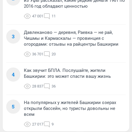
из Уфы рассказал, какие редкие деньги 1961 по
2016 год обладают ценностью
47 001
11
Давлеканово — деревня, Раевка — не рай,
3
Чишмы и Кармаскалы — провинция с
огородами: отзывы на райцентры Башкирии
36 701
20
Как звучит БПЛА. Послушайте, жители
4
Башкирии: это может спасти вашу жизнь
28 837
36
На популярных у жителей Башкирии озерах
5
открыли бассейн, но туристы довольны не
всем
27 017
9