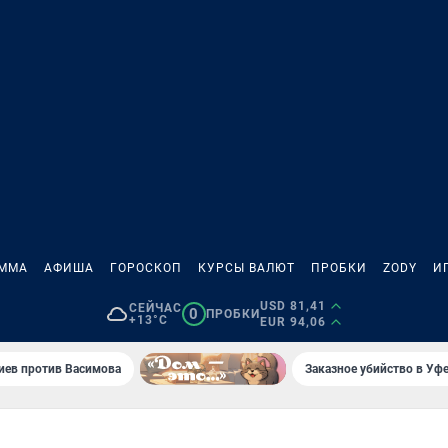
АММА
АФИША
ГОРОСКОП
КУРСЫ ВАЛЮТ
ПРОБКИ
ZODY
И
USD 81,41
СЕЙЧАС
0
ПРОБКИ
+13°C
EUR 94,06
иев против Васимова
Заказное убийство в Уфе