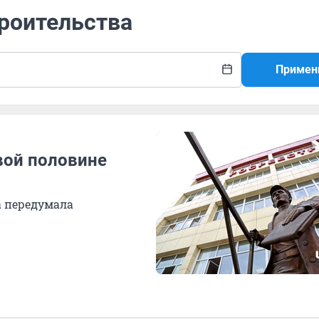
троительства
Примен
вой половине
а передумала