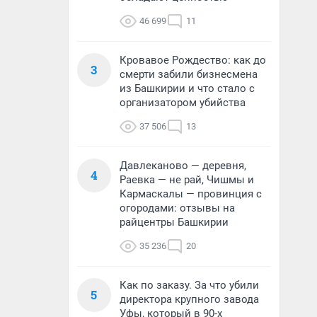
46 699
11
Кровавое Рождество: как до
3
смерти забили бизнесмена
из Башкирии и что стало с
организатором убийства
37 506
13
Давлеканово — деревня,
4
Раевка — не рай, Чишмы и
Кармаскалы — провинция с
огородами: отзывы на
райцентры Башкирии
35 236
20
Как по заказу. За что убили
5
директора крупного завода
Уфы, который в 90-х