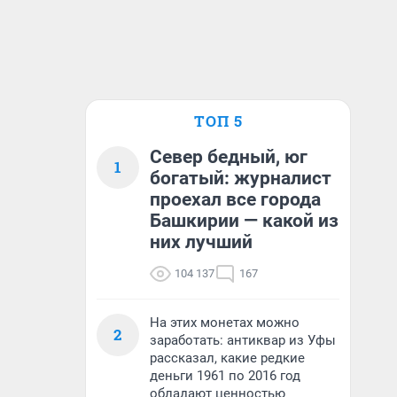
ТОП 5
Север бедный, юг
1
богатый: журналист
проехал все города
Башкирии — какой из
них лучший
104 137
167
На этих монетах можно
2
заработать: антиквар из Уфы
рассказал, какие редкие
деньги 1961 по 2016 год
обладают ценностью