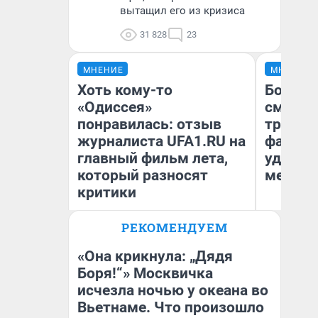
вытащил его из кризиса
31 828
23
МНЕНИЕ
МНЕНИЕ
Хоть кому-то
Боязнь
«Одиссея»
сможет
понравилась: отзыв
тренер
журналиста UFA1.RU на
фавори
главный фильм лета,
удержа
который разносят
месте
критики
РЕКОМЕНДУЕМ
Антон Селиверстов
Ан
Журналист UFA1.RU
Жу
«Она крикнула: „Дядя
Боря!“» Москвичка
исчезла ночью у океана во
Вьетнаме. Что произошло