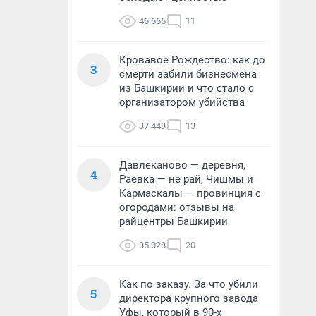
46 666
11
Кровавое Рождество: как до
3
смерти забили бизнесмена
из Башкирии и что стало с
организатором убийства
37 448
13
Давлеканово — деревня,
4
Раевка — не рай, Чишмы и
Кармаскалы — провинция с
огородами: отзывы на
райцентры Башкирии
35 028
20
Как по заказу. За что убили
5
директора крупного завода
Уфы, который в 90-х