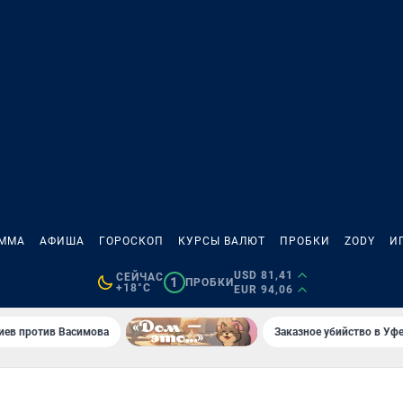
АММА
АФИША
ГОРОСКОП
КУРСЫ ВАЛЮТ
ПРОБКИ
ZODY
И
USD 81,41
СЕЙЧАС
1
ПРОБКИ
+18°C
EUR 94,06
иев против Васимова
Заказное убийство в Уфе