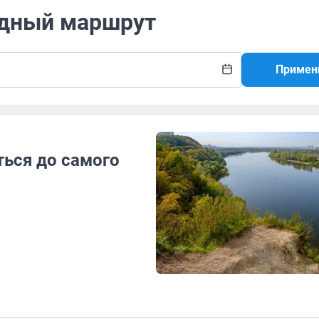
одный маршрут
Примен
ться до самого