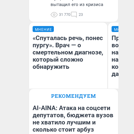
вытащил его из кризиса
31 770
23
МНЕНИЕ
МНЕНИЕ
«Спуталась речь, понес
Продаш
пургу». Врач — о
возьмут
смертельном диагнозе,
нам го
который сложно
налого
обнаружить
коснет
даже р
Ирина Волкова
РЕКОМЕНДУЕМ
Главврач клиники
Ан
«Реабилитация доктора
Волковой»
AI-AINA: Атака на соцсети
депутатов, бюджета вузов
не хватило лучшим и
сколько стоит арбуз