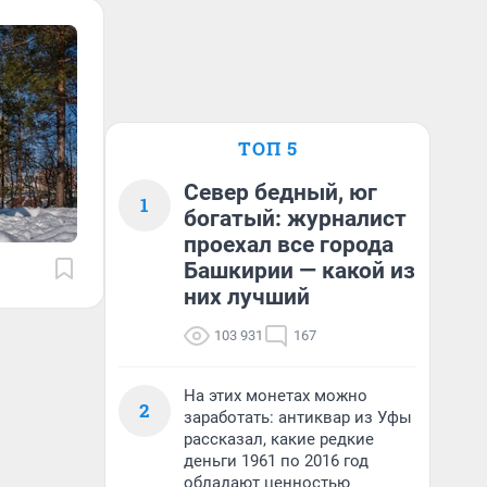
ТОП 5
Север бедный, юг
1
богатый: журналист
проехал все города
Башкирии — какой из
них лучший
103 931
167
На этих монетах можно
2
заработать: антиквар из Уфы
рассказал, какие редкие
деньги 1961 по 2016 год
обладают ценностью