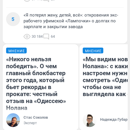
«Я потерял жену, детей, всё»: откровения экс-
5
рабочего уфимской «Лампочки» о долгах по
зарплате и закрытии завода
30 184
64
МНЕНИЕ
МНЕНИЕ
«Никого нельзя
«Мы видим нов
победить». О чем
Нолана»: с каки
главный блокбастер
настроем нужн
этого года, который
смотреть «Одис
бьет рекорды в
чтобы она не
прокате: честный
выглядела как 
отзыв на «Одиссею»
Нолана
Стас Соколов
Надежда Губарь
Эксперт