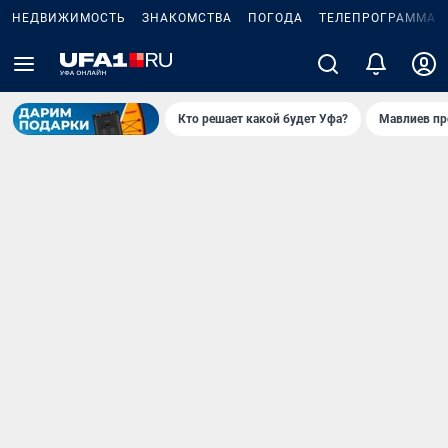
НЕДВИЖИМОСТЬ
ЗНАКОМСТВА
ПОГОДА
ТЕЛЕПРОГРАММА
Кто решает какой будет Уфа?
Мавлиев пр