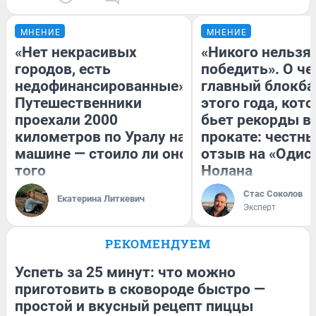
МНЕНИЕ
МНЕНИЕ
«Нет некрасивых
«Никого нельзя
городов, есть
победить». О ч
недофинансированные».
главный блокба
Путешественники
этого года, кот
проехали 2000
бьет рекорды в
километров по Уралу на
прокате: честн
машине — стоило ли оно
отзыв на «Одис
того
Нолана
Стас Соколов
Екатерина Литкевич
Эксперт
РЕКОМЕНДУЕМ
Успеть за 25 минут: что можно
приготовить в сковороде быстро —
простой и вкусный рецепт пиццы