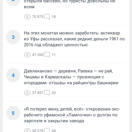
открыли бассейн, но туристы довольны не
всем
70 975
18
На этих монетах можно заработать: антиквар
3
из Уфы рассказал, какие редкие деньги 1961 по
2016 год обладают ценностью
47 260
11
Давлеканово — деревня, Раевка — не рай,
4
Чишмы и Кармаскалы — провинция с
огородами: отзывы на райцентры Башкирии
37 451
20
«Я потерял жену, детей, всё»: откровения экс-
5
рабочего уфимской «Лампочки» о долгах по
зарплате и закрытии завода
30 379
64