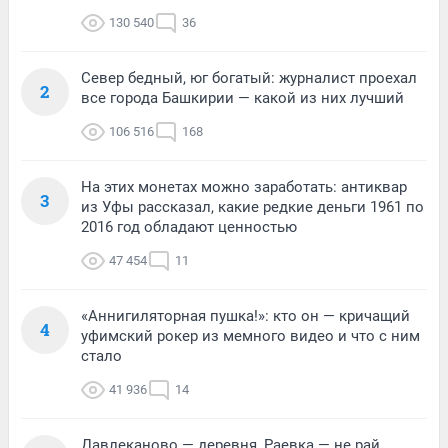
130 540
36
Север бедный, юг богатый: журналист проехал
2
все города Башкирии — какой из них лучший
106 516
168
На этих монетах можно заработать: антиквар
3
из Уфы рассказал, какие редкие деньги 1961 по
2016 год обладают ценностью
47 454
11
«Аннигиляторная пушка!»: кто он — кричащий
4
уфимский рокер из мемного видео и что с ним
стало
41 936
14
Давлеканово — деревня, Раевка — не рай,