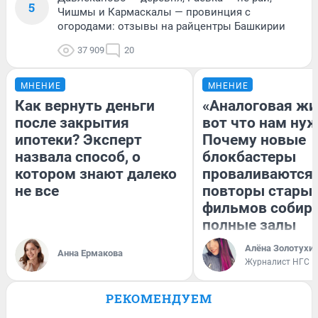
5
Чишмы и Кармаскалы — провинция с
огородами: отзывы на райцентры Башкирии
37 909
20
МНЕНИЕ
МНЕНИЕ
Как вернуть деньги
«Аналоговая жи
после закрытия
вот что нам нуж
ипотеки? Эксперт
Почему новые
назвала способ, о
блокбастеры
котором знают далеко
проваливаются,
не все
повторы стары
фильмов собир
полные залы
Алёна Золотухи
Анна Ермакова
Журналист НГС
РЕКОМЕНДУЕМ