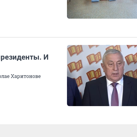
резиденты. И
колае Харитонове