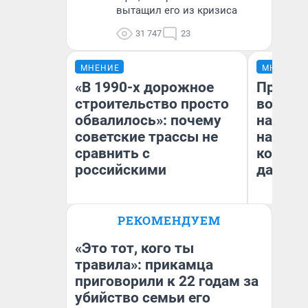
вытащил его из кризиса
31 747
23
МНЕНИЕ
МНЕНИЕ
«В 1990-х дорожное
Продаш
строительство просто
возьмут
обвалилось»: почему
нам го
советские трассы не
налого
сравнить с
коснет
российскими
даже р
Олег Арефьев
РЕКОМЕНДУЕМ
Блогер, предприниматель,
Ан
владелец в транспортном
бизнесе
«Это тот, кого ты
травила»: прикамца
приговорили к 22 годам за
убийство семьи его