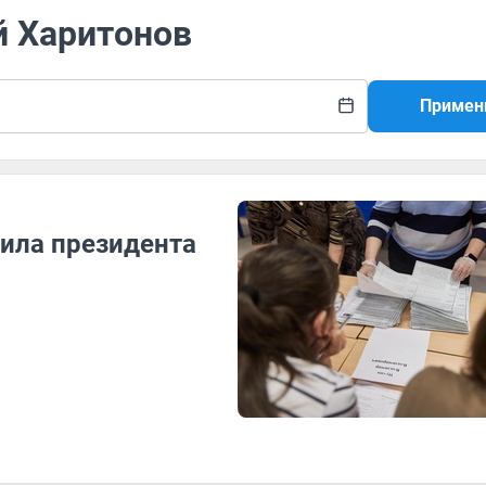
й Харитонов
Примен
ила президента