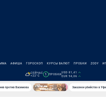
АММА
АФИША
ГОРОСКОП
КУРСЫ ВАЛЮТ
ПРОБКИ
ZODY
И
USD 81,41
СЕЙЧАС
1
ПРОБКИ
+22°C
EUR 94,06
иев против Васимова
Заказное убийство в Уфе