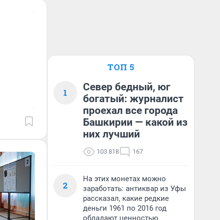
ТОП 5
Север бедный, юг
1
богатый: журналист
проехал все города
Башкирии — какой из
них лучший
103 818
167
На этих монетах можно
2
заработать: антиквар из Уфы
рассказал, какие редкие
деньги 1961 по 2016 год
обладают ценностью