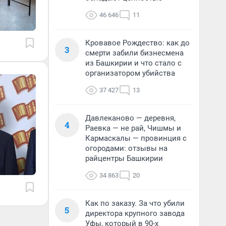
46 646
11
Кровавое Рождество: как до
3
смерти забили бизнесмена
из Башкирии и что стало с
организатором убийства
37 427
13
Давлеканово — деревня,
4
Раевка — не рай, Чишмы и
Кармаскалы — провинция с
огородами: отзывы на
райцентры Башкирии
34 863
20
Как по заказу. За что убили
5
директора крупного завода
Уфы, который в 90-х