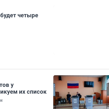
 будет четыре
тов у
ликуем их список
ры