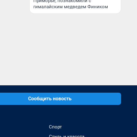
Приморье, познакомили с
гималайским медведем Фиником
Сообщить новость
Спорт
Стиль и красота