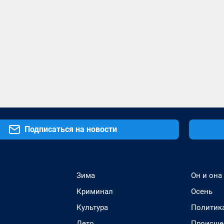
Подписаться на новости
Зима
Он и она
Криминал
Осень
Культура
Политик
Лето
Происше