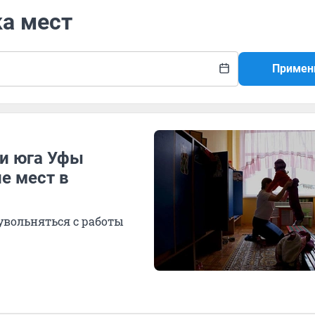
ка мест
Примен
ли юга Уфы
е мест в
увольняться с работы