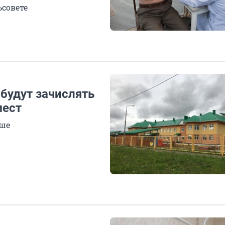
совете
 будут зачислять
мест
рше