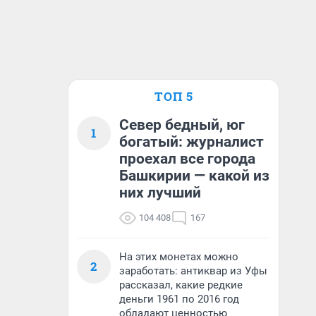
ТОП 5
Север бедный, юг
1
богатый: журналист
проехал все города
Башкирии — какой из
них лучший
104 408
167
На этих монетах можно
2
заработать: антиквар из Уфы
рассказал, какие редкие
деньги 1961 по 2016 год
обладают ценностью