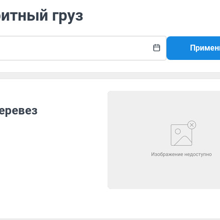
ритный груз
Примен
еревез