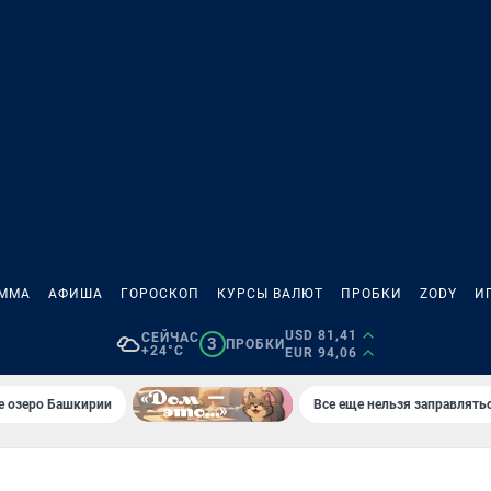
АММА
АФИША
ГОРОСКОП
КУРСЫ ВАЛЮТ
ПРОБКИ
ZODY
И
USD 81,41
СЕЙЧАС
3
ПРОБКИ
+24°C
EUR 94,06
е озеро Башкирии
Все еще нельзя заправлять