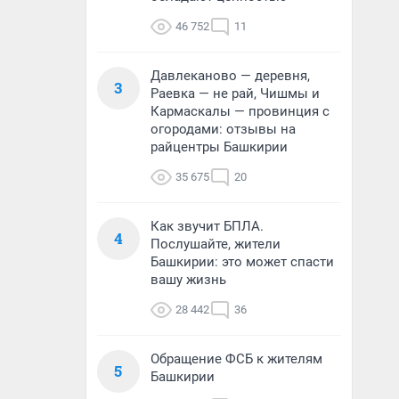
46 752
11
Давлеканово — деревня,
3
Раевка — не рай, Чишмы и
Кармаскалы — провинция с
огородами: отзывы на
райцентры Башкирии
35 675
20
Как звучит БПЛА.
4
Послушайте, жители
Башкирии: это может спасти
вашу жизнь
28 442
36
Обращение ФСБ к жителям
5
Башкирии