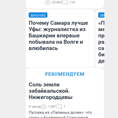
22 602
114
МНЕНИЕ
МНЕНИЕ
Почему Самара лучше
«Покуп
Уфы: журналистка из
мешке»
Башкирии впервые
предпр
побывала на Волге и
рассказ
влюбилась
самом 
бизнес
дешевы
РЕКОМЕНДУЕМ
На
Назифа Нурмухаметова
От
де
Соль земли
забайкальской.
Нижегородцевы
9 часов
7 067
7
Пуговка из «Папиных дочек»: что
стало с Екатериной Старшовой