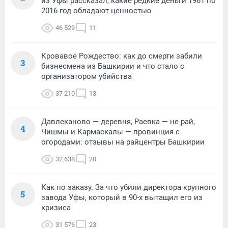
из Уфы рассказал, какие редкие деньги 1961 по
2016 год обладают ценностью
46 529
11
Кровавое Рождество: как до смерти забили
3
бизнесмена из Башкирии и что стало с
организатором убийства
37 210
13
Давлеканово — деревня, Раевка — не рай,
4
Чишмы и Кармаскалы — провинция с
огородами: отзывы на райцентры Башкирии
32 638
20
Как по заказу. За что убили директора крупного
5
завода Уфы, который в 90-х вытащил его из
кризиса
31 576
23