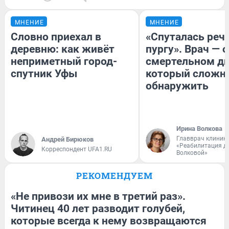
МНЕНИЕ
МНЕНИЕ
Словно приехал в
«Спуталась речь
деревню: как живёт
пургу». Врач — о
неприметный город-
смертельном ди
спутник Уфы
который сложн
обнаружить
Ирина Волкова
Главврач клиник
Андрей Бирюков
«Реабилитация д
Корреспондент UFA1.RU
Волковой»
РЕКОМЕНДУЕМ
«Не привози их мне в третий раз».
Читинец 40 лет разводит голубей,
которые всегда к нему возвращаются