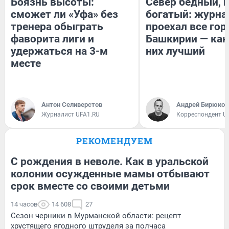
Боязнь высоты:
Север бедный, 
сможет ли «Уфа» без
богатый: журна
тренера обыграть
проехал все гор
фаворита лиги и
Башкирии — как
удержаться на 3-м
них лучший
месте
Антон Селиверстов
Андрей Бирюков
Журналист UFA1.RU
Корреспондент U
РЕКОМЕНДУЕМ
С рождения в неволе. Как в уральской
колонии осужденные мамы отбывают
срок вместе со своими детьми
14 часов
14 608
27
Сезон черники в Мурманской области: рецепт
хрустящего ягодного штруделя за полчаса