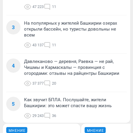
47 223
11
На популярных у жителей Башкирии озерах
3
открыли бассейн, но туристы довольны не
всем
43 137
11
Давлеканово — деревня, Раевка — не рай,
4
Чишмы и Кармаскалы — провинция с
огородами: отзывы на райцентры Башкирии
37 377
20
Как звучит БПЛА. Послушайте, жители
5
Башкирии: это может спасти вашу жизнь
29 243
36
МНЕНИЕ
МНЕНИЕ