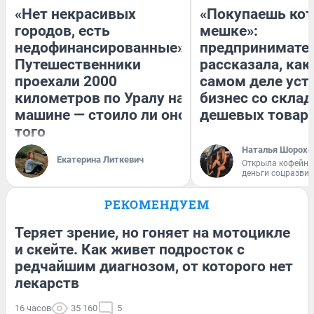
«Нет некрасивых
«Покупаешь кот
городов, есть
мешке»:
недофинансированные».
предпринимате
Путешественники
рассказала, как
проехали 2000
самом деле уст
километров по Уралу на
бизнес со скла
машине — стоило ли оно
дешевых товар
того
Наталья Шорохо
Екатерина Литкевич
Открыла кофейну
деньги соцразви
РЕКОМЕНДУЕМ
Теряет зрение, но гоняет на мотоцикле
и скейте. Как живет подросток с
редчайшим диагнозом, от которого нет
лекарств
16 часов
35 160
5