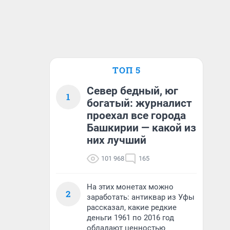
ТОП 5
Север бедный, юг
1
богатый: журналист
проехал все города
Башкирии — какой из
них лучший
101 968
165
На этих монетах можно
2
заработать: антиквар из Уфы
рассказал, какие редкие
деньги 1961 по 2016 год
обладают ценностью