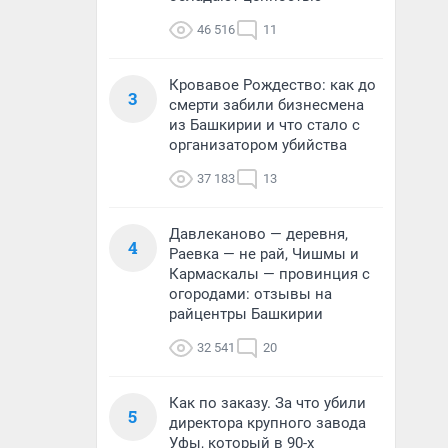
46 516
11
Кровавое Рождество: как до
3
смерти забили бизнесмена
из Башкирии и что стало с
организатором убийства
37 183
13
Давлеканово — деревня,
4
Раевка — не рай, Чишмы и
Кармаскалы — провинция с
огородами: отзывы на
райцентры Башкирии
32 541
20
Как по заказу. За что убили
5
директора крупного завода
Уфы, который в 90-х