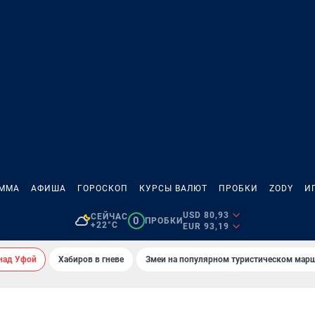
АММА
АФИША
ГОРОСКОП
КУРСЫ ВАЛЮТ
ПРОБКИ
ZODY
И
USD 80,93
СЕЙЧАС
0
ПРОБКИ
+22°C
EUR 93,19
над Уфой
Хабиров в гневе
Змеи на популярном туристическом мар