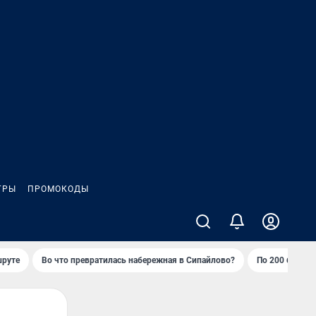
ГРЫ
ПРОМОКОДЫ
шруте
Во что превратилась набережная в Сипайлово?
По 200 баллов