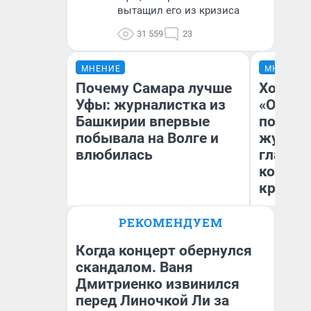
вытащил его из кризиса
31 559
23
МНЕНИЕ
МНЕНИЕ
Почему Самара лучше
Хоть к
Уфы: журналистка из
«Одисс
Башкирии впервые
понрав
побывала на Волге и
журнал
влюбилась
главны
которы
критик
РЕКОМЕНДУЕМ
Ан
Назифа Нурмухаметова
Жу
Когда концерт обернулся
скандалом. Ваня
Дмитриенко извинился
перед Линочкой Ли за