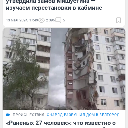
утвердила замов Мишустина —
изучаем перестановки в кабмине
13 мая, 2024, 17:49
2 396
5
ПРОИСШЕСТВИЯ
СНАРЯД РАЗРУШИЛ ДОМ В БЕЛГОРОДЕ
П
«Раненых 27 человек»: что известно о