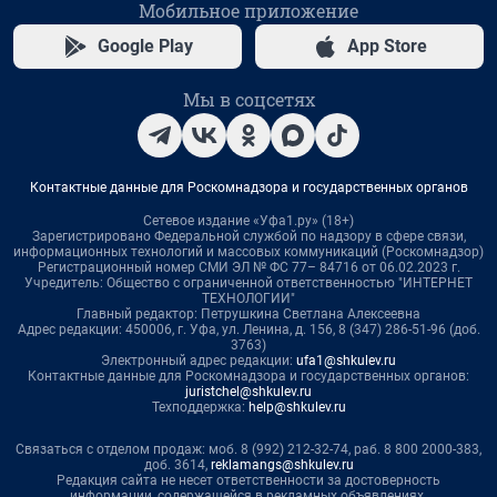
Мобильное приложение
Google Play
App Store
Мы в соцсетях
Контактные данные для Роскомнадзора и государственных органов
Сетевое издание «Уфа1.ру» (18+)
Зарегистрировано Федеральной службой по надзору в сфере связи,
информационных технологий и массовых коммуникаций (Роскомнадзор)
Регистрационный номер СМИ ЭЛ № ФС 77– 84716 от 06.02.2023 г.
Учредитель: Общество с ограниченной ответственностью "ИНТЕРНЕТ
ТЕХНОЛОГИИ"
Главный редактор: Петрушкина Светлана Алексеевна
Адрес редакции: 450006, г. Уфа, ул. Ленина, д. 156, 8 (347) 286-51-96 (доб.
3763)
Электронный адрес редакции:
ufa1@shkulev.ru
Контактные данные для Роскомнадзора и государственных органов:
juristchel@shkulev.ru
Техподдержка:
help@shkulev.ru
Связаться с отделом продаж: моб. 8 (992) 212-32-74, раб. 8 800 2000-383,
доб. 3614,
reklamangs@shkulev.ru
Редакция сайта не несет ответственности за достоверность
информации, содержащейся в рекламных объявлениях.