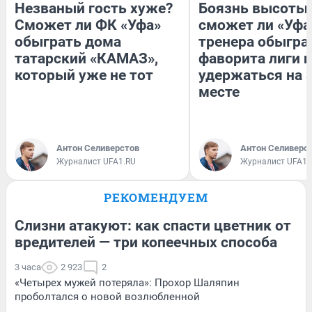
Незваный гость хуже?
Боязнь высоты:
Сможет ли ФК «Уфа»
сможет ли «Уфа
обыграть дома
тренера обыгра
татарский «КАМАЗ»,
фаворита лиги и
который уже не тот
удержаться на 
месте
Антон Селиверстов
Антон Селиверс
Журналист UFA1.RU
Журналист UFA1.
РЕКОМЕНДУЕМ
Слизни атакуют: как спасти цветник от
вредителей — три копеечных способа
3 часа
2 923
2
«Четырех мужей потеряла»: Прохор Шаляпин
проболтался о новой возлюбленной