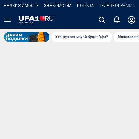
НЕДВИЖИМОСТЬ
ЗНАКОМСТВА
ПОГОДА
ТЕЛЕПРОГРАММА
Кто решает какой будет Уфа?
Мавлиев пр