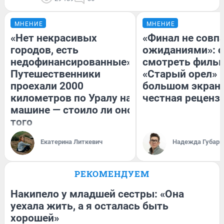
МНЕНИЕ
МНЕНИЕ
«Нет некрасивых
«Финал не совпа
городов, есть
ожиданиями»: с
недофинансированные».
смотреть филь
Путешественники
«Старый орел» 
проехали 2000
большом экран
километров по Уралу на
честная реценз
машине — стоило ли оно
того
Екатерина Литкевич
Надежда Губарь
РЕКОМЕНДУЕМ
Накипело у младшей сестры: «Она
уехала жить, а я осталась быть
хорошей»