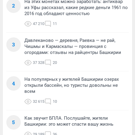
На этих монетах можно заработать: антиквар
2
из Уфы рассказал, какие редкие деньги 1961 по
2016 год обладают ценностью
47 210
11
Давлеканово — деревня, Раевка — не рай,
3
Чишмы и Кармаскалы — провинция с
огородами: отзывы на райцентры Башкирии
37 328
20
На популярных у жителей Башкирии озерах
4
открыли бассейн, но туристы довольны не
всем
32 615
10
Как звучит БПЛА. Послушайте, жители
5
Башкирии: это может спасти вашу жизнь
29 189
36