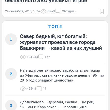
бесплатного ЭКО увеличат втрое
29 сентября, 2010, 15:59
8 473
Обсудить
ТОП 5
Север бедный, юг богатый:
1
журналист проехал все города
Башкирии — какой из них лучший
104 944
167
На этих монетах можно заработать: антиквар
2
из Уфы рассказал, какие редкие деньги 1961 по
2016 год обладают ценностью
46 941
11
Давлеканово — деревня, Раевка — не рай,
3
Чишмы и Кармаскалы — провинция с