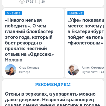
37 921
20
МНЕНИЕ
МНЕНИЕ
«Никого нельзя
«Уфе» показали 
победить». О чем
место: почему 
главный блокбастер
в Екатеринбург
этого года, который
пойдет на поль
бьет рекорды в
«фиолетовым»
прокате: честный
отзыв на «Одиссею»
Нолана
Стас Соколов
Антон Селиверс
Эксперт
Журналист UFA1.
РЕКОМЕНДУЕМ
Стены в зеркалах, а управлять можно
даже дверями. Незрячий красноярец
создал самую умную квартиру в городе