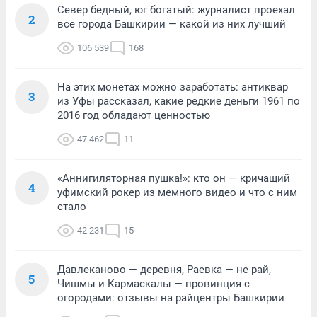
Север бедный, юг богатый: журналист проехал
2
все города Башкирии — какой из них лучший
106 539
168
На этих монетах можно заработать: антиквар
3
из Уфы рассказал, какие редкие деньги 1961 по
2016 год обладают ценностью
47 462
11
«Аннигиляторная пушка!»: кто он — кричащий
4
уфимский рокер из мемного видео и что с ним
стало
42 231
15
Давлеканово — деревня, Раевка — не рай,
5
Чишмы и Кармаскалы — провинция с
огородами: отзывы на райцентры Башкирии