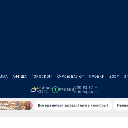
АММА
АФИША
ГОРОСКОП
КУРСЫ ВАЛЮТ
ПРОБКИ
ZODY
И
USD 82,17
СЕЙЧАС
1
ПРОБКИ
+23°C
EUR 94,84
Все еще нельзя заправляться в канистры?
Реаль