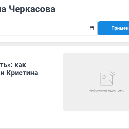
на Черкасова
Примен
ть»: как
 и Кристина