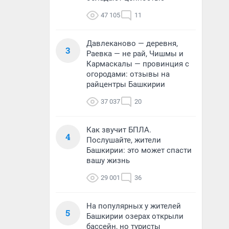
47 105
11
Давлеканово — деревня,
3
Раевка — не рай, Чишмы и
Кармаскалы — провинция с
огородами: отзывы на
райцентры Башкирии
37 037
20
Как звучит БПЛА.
4
Послушайте, жители
Башкирии: это может спасти
вашу жизнь
29 001
36
На популярных у жителей
5
Башкирии озерах открыли
бассейн, но туристы