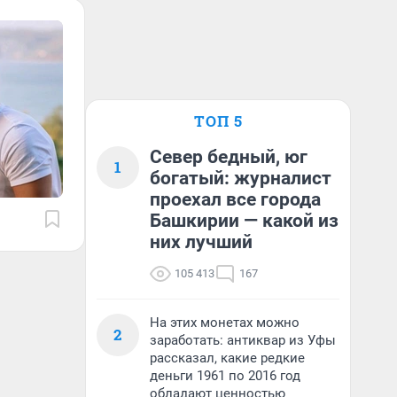
ТОП 5
Север бедный, юг
1
богатый: журналист
проехал все города
Башкирии — какой из
них лучший
105 413
167
На этих монетах можно
2
заработать: антиквар из Уфы
рассказал, какие редкие
деньги 1961 по 2016 год
обладают ценностью