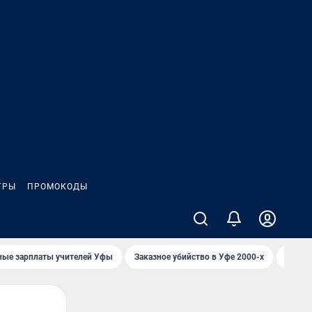
ГРЫ
ПРОМОКОДЫ
ные зарплаты учителей Уфы
Заказное убийство в Уфе 2000-х
Каким