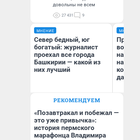
довольны не всем
27 431
9
МНЕНИЕ
МНЕНИЕ
Север бедный, юг
Продаш
богатый: журналист
возьмут
проехал все города
нам го
Башкирии — какой из
налого
них лучший
коснет
даже р
РЕКОМЕНДУЕМ
Андрей Бирюков
Ан
Корреспондент UFA1.RU
«Позавтракал и побежал —
это уже привычка»:
история пермского
марафонца Владимира