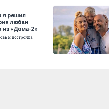
о я решил
ория любви
 из «Дома-2»
овь и построила