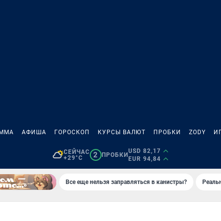
АММА
АФИША
ГОРОСКОП
КУРСЫ ВАЛЮТ
ПРОБКИ
ZODY
И
USD 82,17
СЕЙЧАС
2
ПРОБКИ
+29°C
EUR 94,84
Все еще нельзя заправляться в канистры?
Реаль