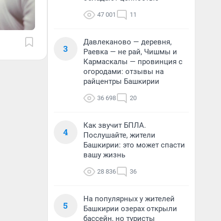
47 001
11
Давлеканово — деревня,
3
Раевка — не рай, Чишмы и
Кармаскалы — провинция с
огородами: отзывы на
райцентры Башкирии
36 698
20
Как звучит БПЛА.
4
Послушайте, жители
Башкирии: это может спасти
вашу жизнь
28 836
36
На популярных у жителей
5
Башкирии озерах открыли
бассейн, но туристы