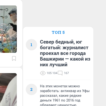
ТОП 5
Север бедный, юг
1
богатый: журналист
проехал все города
Башкирии — какой из
них лучший
105 104
167
На этих монетах можно
2
заработать: антиквар из Уфы
рассказал, какие редкие
деньги 1961 по 2016 год
обладают ценностью