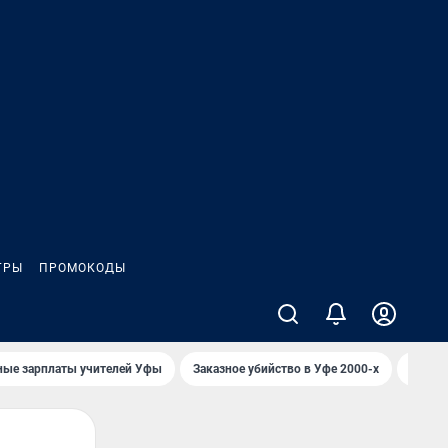
ГРЫ
ПРОМОКОДЫ
ные зарплаты учителей Уфы
Заказное убийство в Уфе 2000-х
Каким