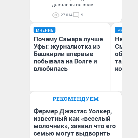
довольны не всем
27 014
9
МНЕНИЕ
МНЕНИЕ
Почему Самара лучше
Незван
Уфы: журналистка из
Сможет
Башкирии впервые
обыгра
побывала на Волге и
татарс
влюбилась
которы
РЕКОМЕНДУЕМ
Ан
Назифа Нурмухаметова
Жу
Фермер Джастас Уолкер,
известный как «веселый
молочник», заявил что его
семью могут выдворить