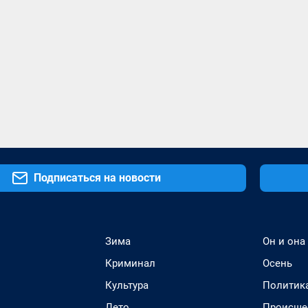
Подписаться на новости
Зима
Он и она
Криминал
Осень
Культура
Политик
Лето
Происше