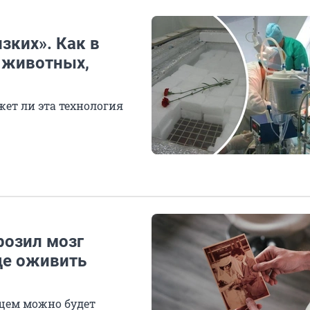
зких». Как в
 животных,
жет ли эта технология
розил мозг
де оживить
ущем можно будет