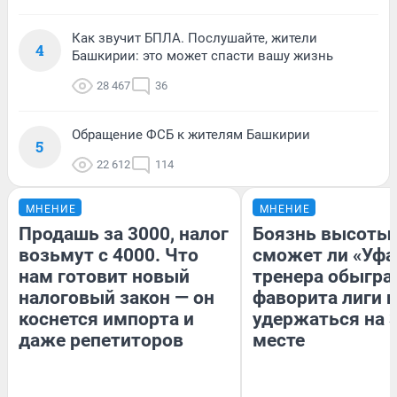
Как звучит БПЛА. Послушайте, жители
4
Башкирии: это может спасти вашу жизнь
28 467
36
Обращение ФСБ к жителям Башкирии
5
22 612
114
МНЕНИЕ
МНЕНИЕ
Продашь за 3000, налог
Боязнь высоты:
возьмут с 4000. Что
сможет ли «Уфа
нам готовит новый
тренера обыгра
налоговый закон — он
фаворита лиги и
коснется импорта и
удержаться на 
даже репетиторов
месте