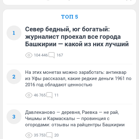
ТОП 5
Север бедный, юг богатый:
1
журналист проехал все города
Башкирии — какой из них лучший
104 446
167
На этих монетах можно заработать: антиквар
2
из Уфы рассказал, какие редкие деньги 1961 по
2016 год обладают ценностью
46 765
11
Давлеканово — деревня, Раевка — не рай,
3
Чишмы и Кармаскалы — провинция с
огородами: отзывы на райцентры Башкирии
35 753
20