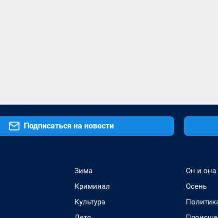
Подписаться на новости
Зима
Он и она
Криминал
Осень
Культура
Политик
Лето
Происше