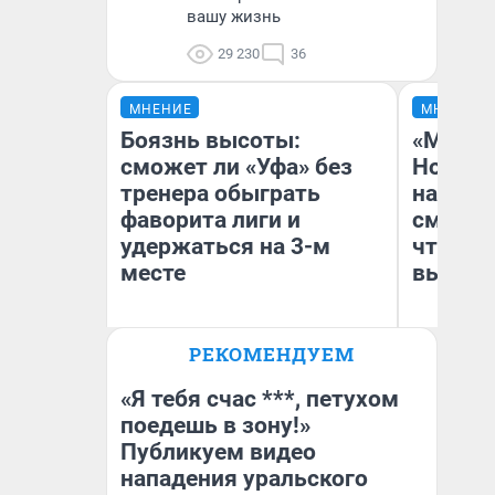
вашу жизнь
29 230
36
МНЕНИЕ
МНЕНИЕ
Боязнь высоты:
«Мы ви
сможет ли «Уфа» без
Нолана
тренера обыграть
настро
фаворита лиги и
смотре
удержаться на 3-м
чтобы 
месте
выгляд
РЕКОМЕНДУЕМ
Антон Селиверстов
На
Журналист UFA1.RU
«Я тебя счас ***, петухом
поедешь в зону!»
Публикуем видео
нападения уральского