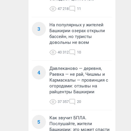
47 218
11
На популярных у жителей
3
Башкирии озерах открыли
бассейн, но туристы
довольны не всем
40 312
10
Давлеканово — деревня,
4
Раевка — не рай, Чишмы и
Кармаскалы — провинция с
огородами: отзывы на
райцентры Башкирии
37 357
20
Как звучит БПЛА.
5
Послушайте, жители
Башкирии: это может спасти