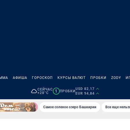
АММА
АФИША
ГОРОСКОП
КУРСЫ ВАЛЮТ
ПРОБКИ
ZODY
И
USD 82,17
СЕЙЧАС
1
ПРОБКИ
+28°C
EUR 94,84
Самое соленое озеро Башкирии
Все еще нельз