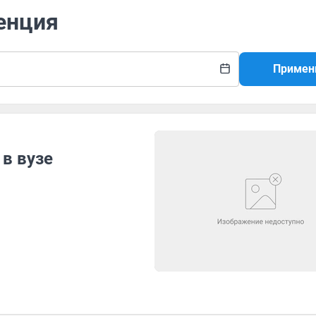
енция
Примен
 в вузе