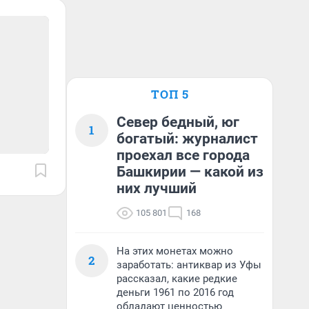
ТОП 5
Север бедный, юг
1
богатый: журналист
проехал все города
Башкирии — какой из
них лучший
105 801
168
На этих монетах можно
2
заработать: антиквар из Уфы
рассказал, какие редкие
деньги 1961 по 2016 год
обладают ценностью